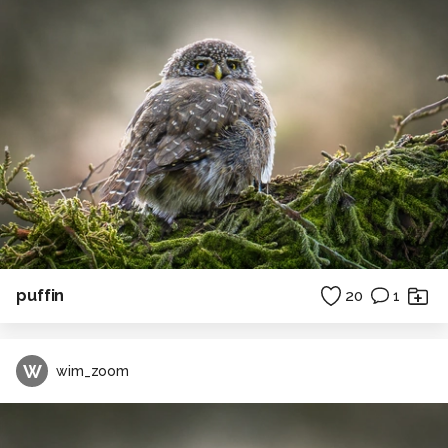
puffin
20
1
W
wim_zoom