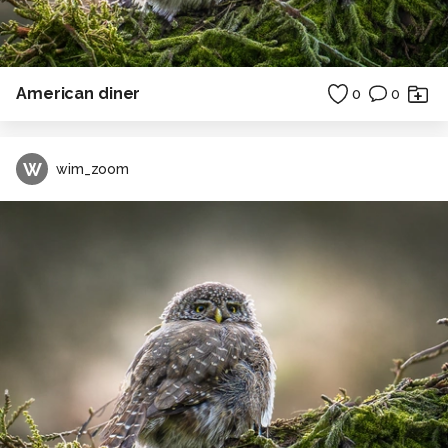
American diner
0
0
W
wim_zoom