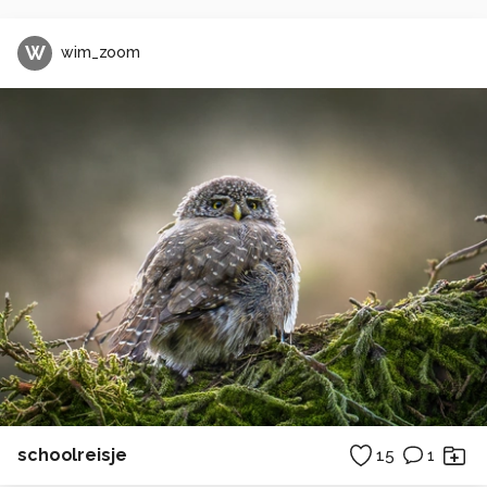
W
wim_zoom
schoolreisje
15
1