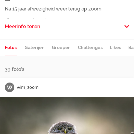
Na 15 jaar afwezigheid weer terug op zoom
Alle rechten voorbehouden
Meer info tonen
Foto's
Galerijen
Groepen
Challenges
Likes
Ba
39
foto's
W
wim_zoom