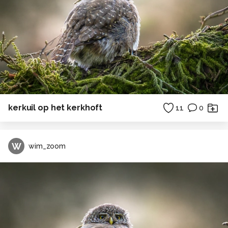
kerkuil op het kerkhoft
11
0
W
wim_zoom