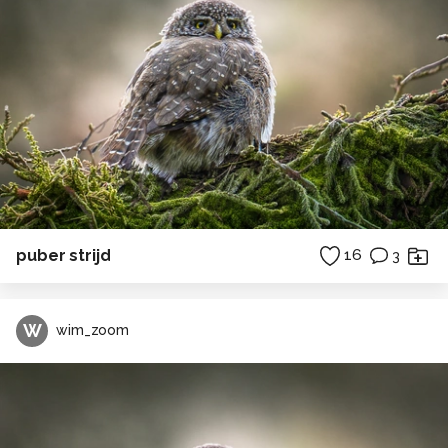
puber strijd
16
3
W
wim_zoom