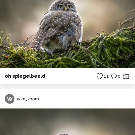
oh spiegelbeeld
11
0
W
wim_zoom