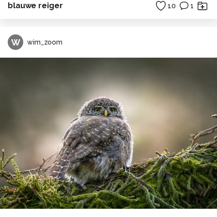
blauwe reiger
10
1
W
wim_zoom