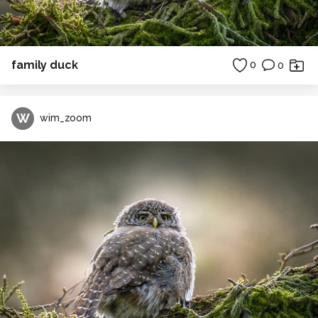
family duck
0
0
W
wim_zoom