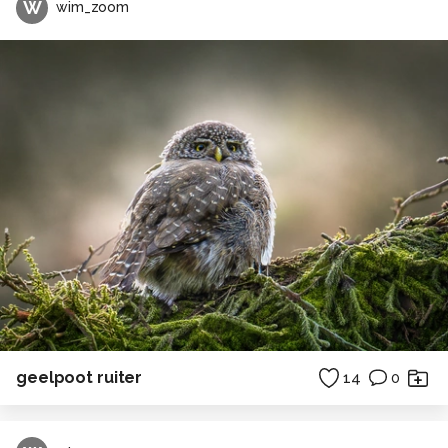
W
wim_zoom
geelpoot ruiter
14
0