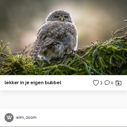
lekker in je eigen bubbel
3
0
W
wim_zoom