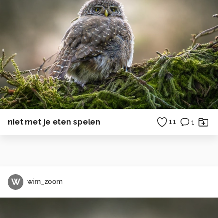
niet met je eten spelen
11
1
W
wim_zoom