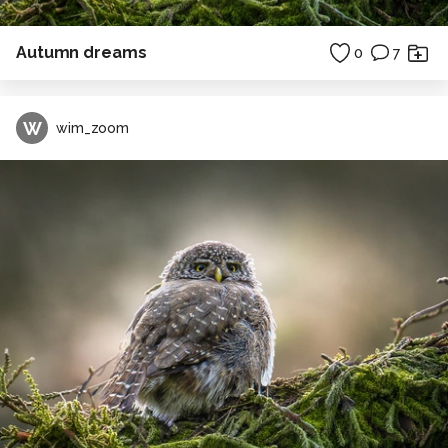
Autumn dreams
0
7
W
wim_zoom