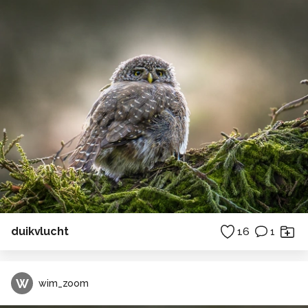
duikvlucht
16
1
W
wim_zoom