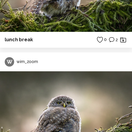
lunch break
0
2
W
wim_zoom