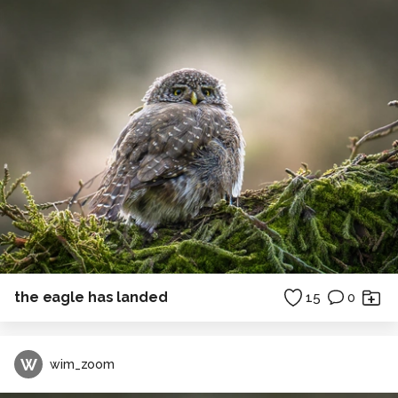
the eagle has landed
15
0
W
wim_zoom