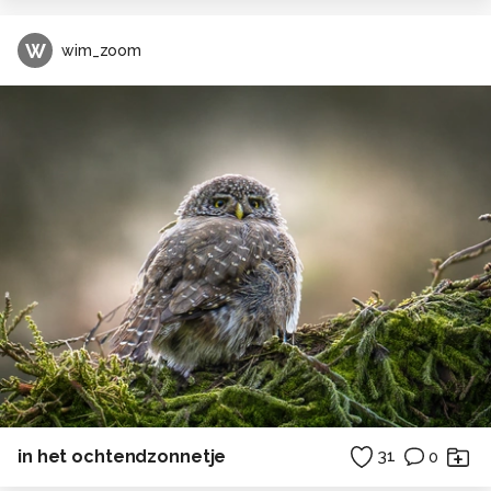
W
wim_zoom
in het ochtendzonnetje
31
0