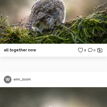
all together now
4
0
W
wim_zoom