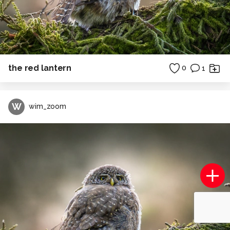
the red lantern
0
1
W
wim_zoom