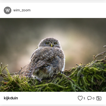
W
wim_zoom
kijkduin
1
0