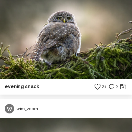
evening snack
21
2
W
wim_zoom