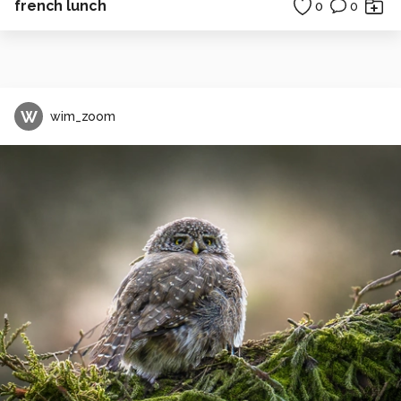
french lunch
0
0
W
wim_zoom