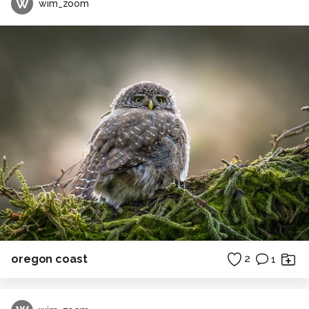
W
wim_zoom
oregon coast
2
1