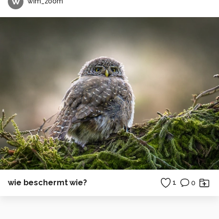
W
wim_zoom
wie beschermt wie?
1
0