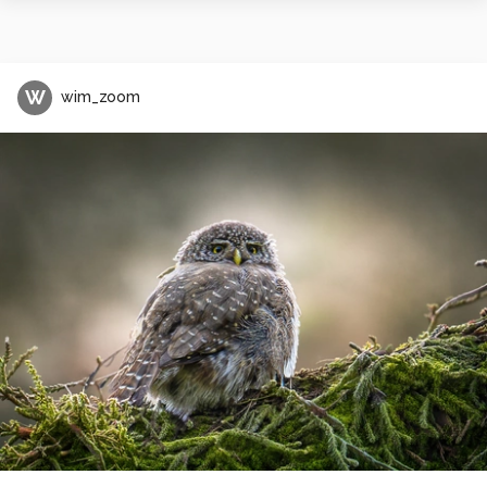
W
wim_zoom