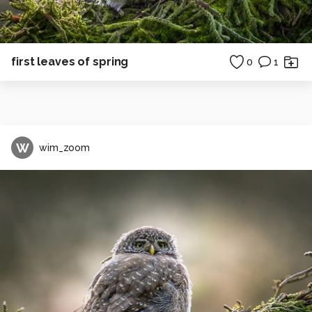
first leaves of spring
0
1
W
wim_zoom