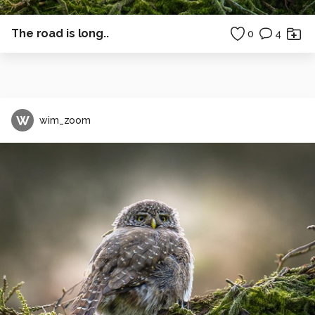
The road is long..
0
4
W
wim_zoom