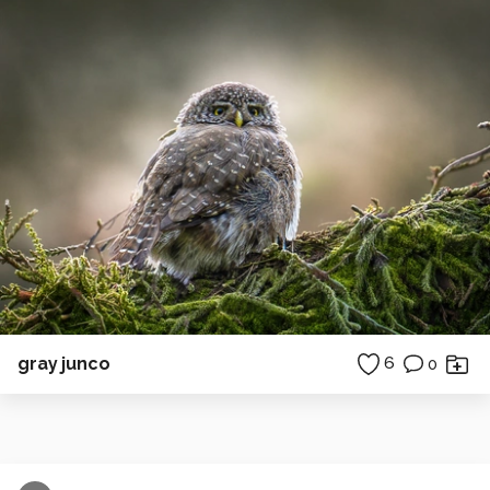
gray junco
6
0