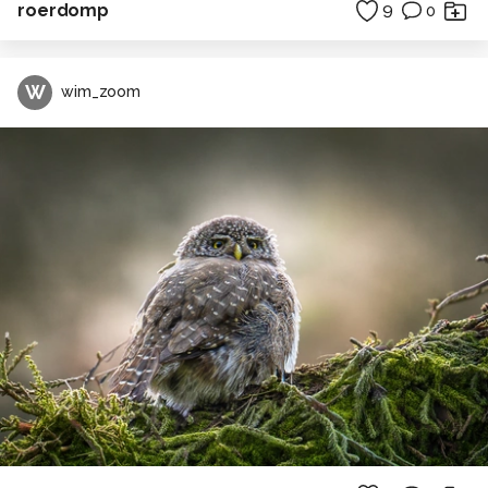
roerdomp
9
0
W
wim_zoom