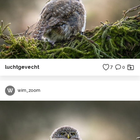
luchtgevecht
7
0
W
wim_zoom