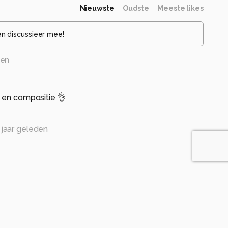
Nieuwste
Oudste
Meeste likes
en discussieer mee!
den
 en compositie 👌
 jaar geleden
den
graszanger!