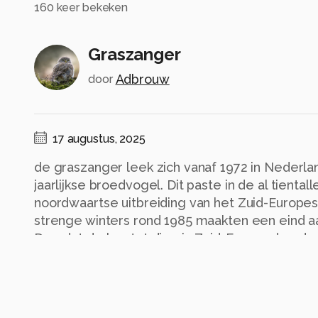
160
keer bekeken
Graszanger
Adbrouw
door
17 augustus, 2025
de graszanger leek zich vanaf 1972 in Nederla
jaarlijkse broedvogel. Dit paste in de al tiental
noordwaartse uitbreiding van het Zuid-Europe
strenge winters rond 1985 maakten een eind 
Doordat de kou tot diep in Zuid-Europa doordr
van nieuwe kolonisten weg. Vanaf het jaar 2000
gaande die in sommige jaren tot meer dan een 
vogels leidde. Enkele koudere winters rond 2
instortende aantallen. De verspreiding blijft, i