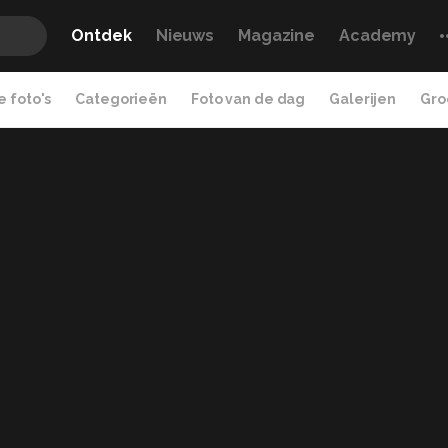
Ontdek
Nieuws
Magazine
Academy
 foto's
Categorieën
Foto van de dag
Galerijen
Gro