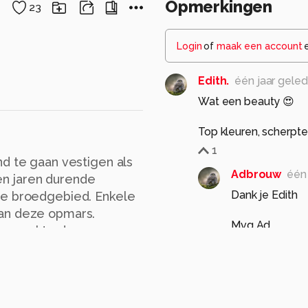
Opmerkingen
23
Login
of
maak een account
Edith.
één jaar gele
Wat een beauty 😍
Top kleuren, scherpte
1
nd te gaan vestigen als
Adbrouw
één
len jaren durende
Dank je Edith
se broedgebied. Enkele
aan deze opmars.
Mvg Ad
ong, zakte de aanvoer
1
 is er een opbloei
honderdtal territoriale
010 zorgden voor
Eddyk
één jaar gele
n goede en slechte jaren,
leuk beeld van deze 