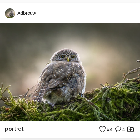
Adbrouw
portret
24
4