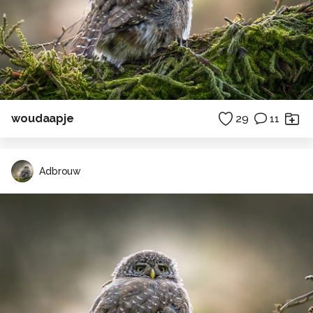
woudaapje
29
11
Adbrouw