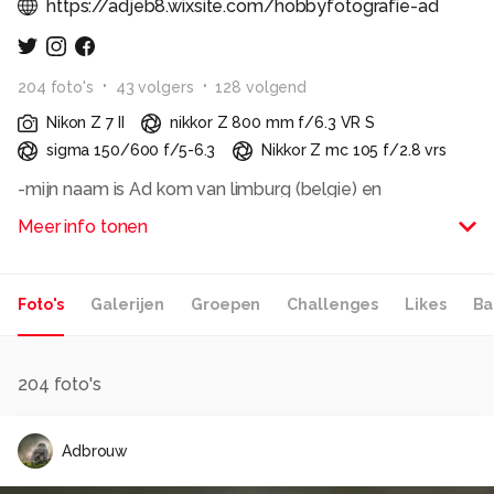
https://adjeb8.wixsite.com/hobbyfotografie-ad
204
foto
's
43
volger
s
128
volgend
Nikon Z 7 II
nikkor Z 800 mm f/6.3 VR S
sigma 150/600 f/5-6.3
Nikkor Z mc 105 f/2.8 vrs
-mijn naam is Ad kom van limburg (belgie) en
doe aan Hobby fotografie
Meer info tonen
, meestal de natuur en dieren ,
kan ervan genieten uren rond te wandelen en de natuur
te observeren
Foto's
Galerijen
Groepen
Challenges
Likes
Ba
204
foto's
Alle rechten voorbehouden
Adbrouw