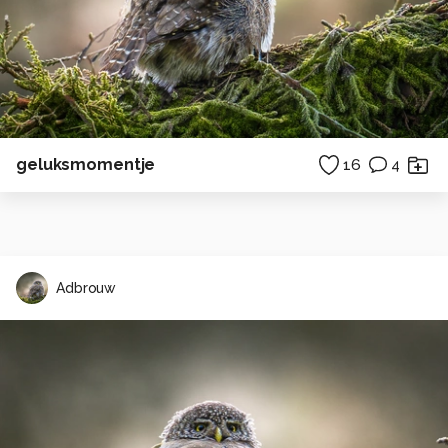
geluksmomentje
16
4
Adbrouw