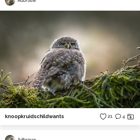
Adbrouw
knoopkruidschildwants
21
4
Adbrouw