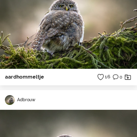
aardhommeltje
16
0
Adbrouw