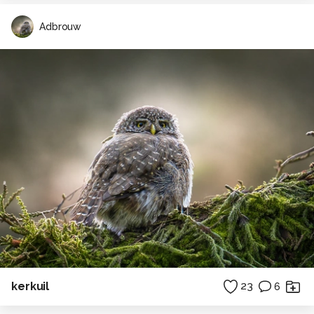
Adbrouw
kerkuil
23
6