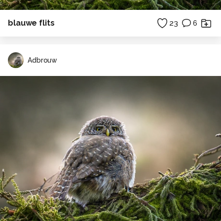
blauwe flits
23
6
Adbrouw