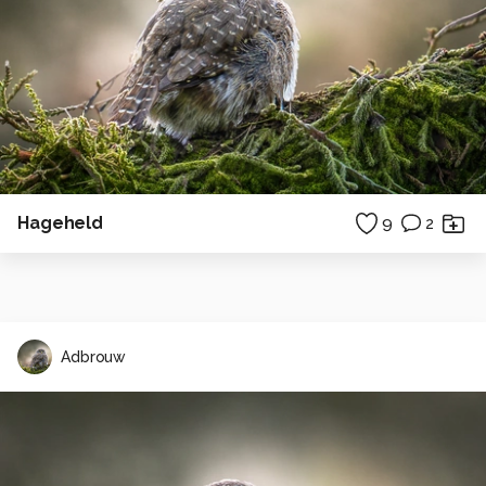
Hageheld
9
2
Adbrouw