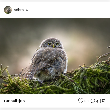
Adbrouw
ransuiltjes
20
4