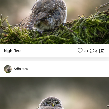
high five
23
4
Adbrouw