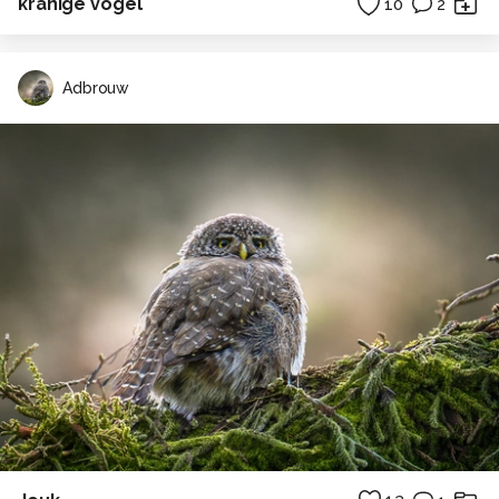
kranige vogel
10
2
Adbrouw