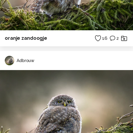
oranje zandoogje
16
2
Adbrouw