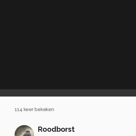
114
keer bekeken
Roodborst