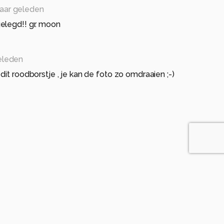
jaar geleden
elegd!! gr. moon
eleden
it roodborstje , je kan de foto zo omdraaien ;-)