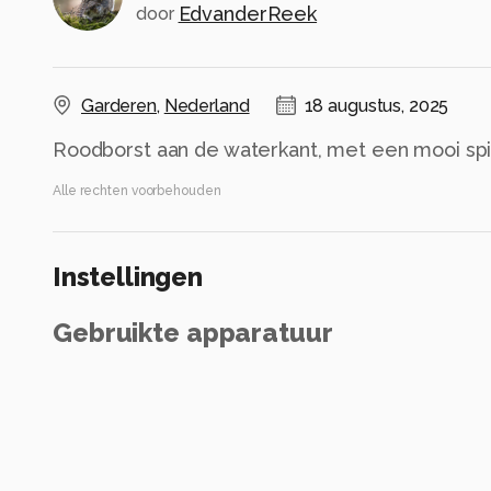
EdvanderReek
door
Garderen
,
Nederland
18 augustus, 2025
Roodborst aan de waterkant, met een mooi sp
Alle rechten voorbehouden
Instellingen
Gebruikte apparatuur
Canon EOS R5 Mark II
RF100-500mm F4.5-7.1 L IS USM
ISO 1600 ·
ƒ/7.1 ·
1/2000s ·
500mm
Flits uit