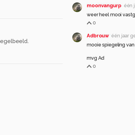
moonvangurp
één 
weer heel mooi vastg
0
Adbrouw
één jaar g
iegelbeeld.
mooie spiegeling van d
mvg Ad
0