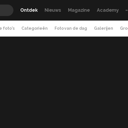
Ontdek
Nieuws
Magazine
Academy
 foto's
Categorieën
Foto van de dag
Galerijen
Gro