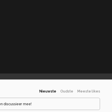
Nieuwste
Oudste
Meeste likes
en discussieer mee!