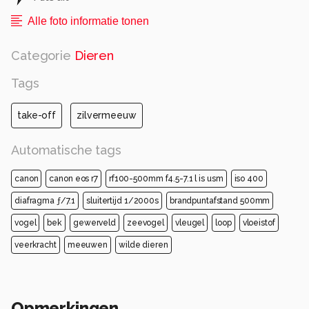
Alle foto informatie tonen
Categorie
Dieren
Tags
take-off
zilvermeeuw
Automatische tags
canon
canon eos r7
rf100-500mm f4.5-7.1 l is usm
iso 400
diafragma ƒ/7.1
sluitertijd 1/2000s
brandpuntafstand 500mm
vogel
bek
gewerveld
zeevogel
vleugel
loop
vloeistof
veerkracht
meeuwen
wilde dieren
Opmerkingen