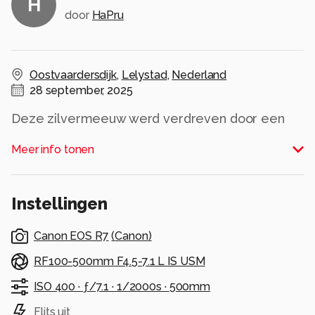
H
door
HaPru
Oostvaardersdijk
,
Lelystad
,
Nederland
28 september, 2025
Deze zilvermeeuw werd verdreven door een
andere meeuw, je ziet het afzetten voor de
Meer info tonen
vlucht.
Alle rechten voorbehouden
Instellingen
Canon EOS R7
(
Canon
)
RF100-500mm F4.5-7.1 L IS USM
ISO 400 ·
ƒ/7.1 ·
1/2000s ·
500mm
Flits uit