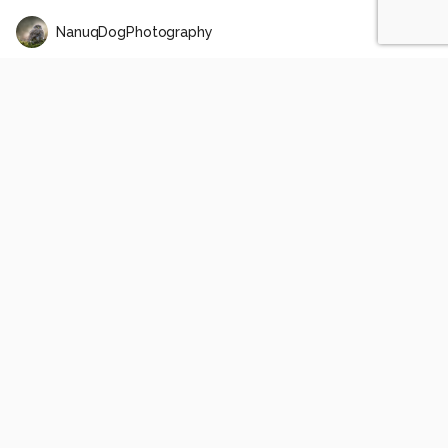
NanuqDogPhotography
Illuminated in the dark
1
0