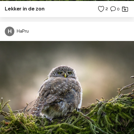
Lekker in de zon
2
0
H
HaPru