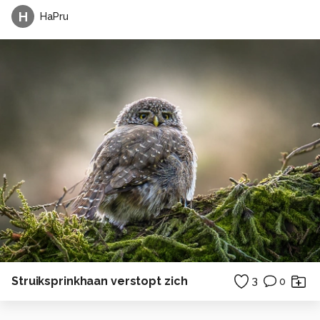
H
HaPru
Struiksprinkhaan verstopt zich
3
0