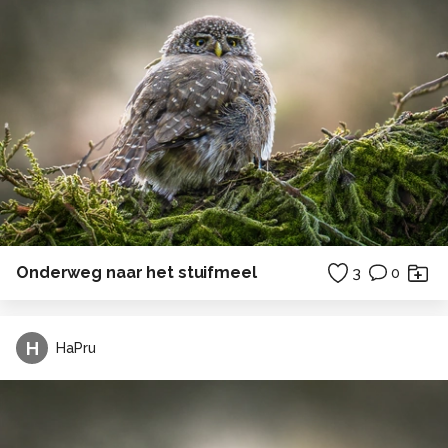
Onderweg naar het stuifmeel
3
0
H
HaPru