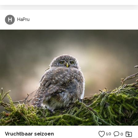
H
HaPru
Vruchtbaar seizoen
10
0