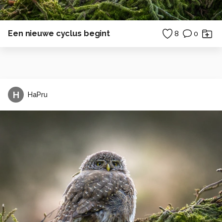
Een nieuwe cyclus begint
8
0
H
HaPru