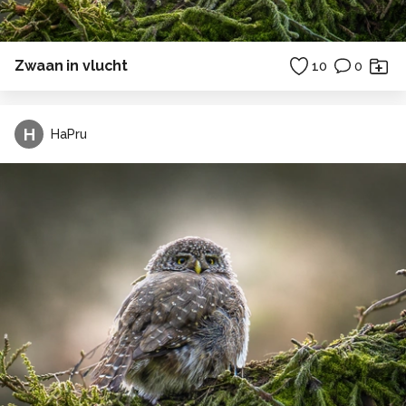
Zwaan in vlucht
10
0
H
HaPru