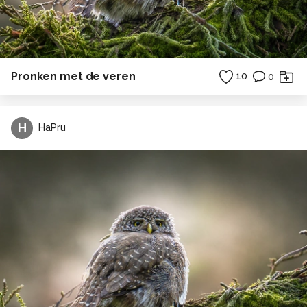
Pronken met de veren
10
0
H
HaPru