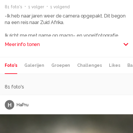
81
foto
's
1
volger
1
volgend
-Ik heb naar jaren weer de camera opgepakt. Dit begon
na een reis naar Zuid Afrika.
Meer info tonen
Alle rechten voorbehouden
Foto's
Galerijen
Groepen
Challenges
Likes
Ba
81
foto's
H
HaPru