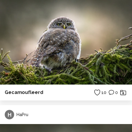
Gecamoufleerd
10
0
H
HaPru