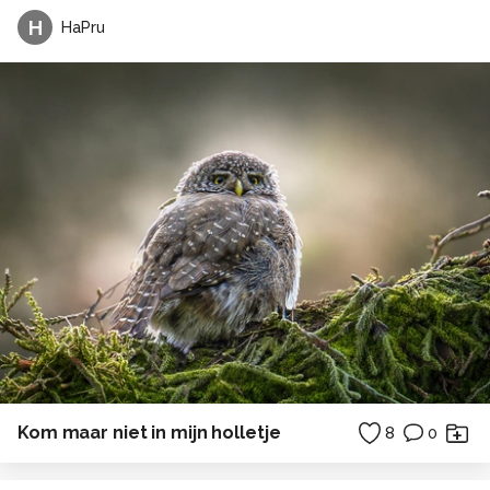
H
HaPru
Kom maar niet in mijn holletje
8
0