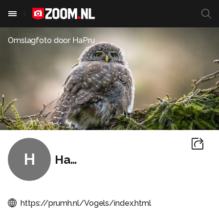
Omslagfoto door
HaPru
H
HaPru
https://prumh.nl/Vogels/index.html