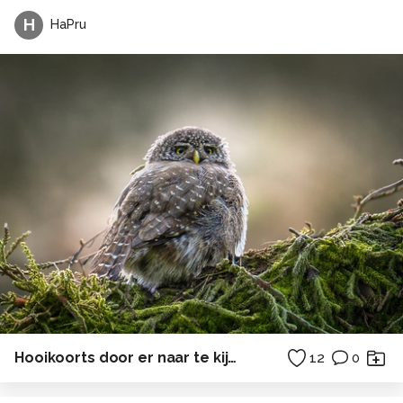
H
HaPru
Hooikoorts door er naar te kijken
12
0