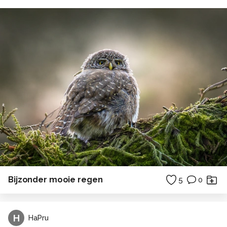
Bijzonder mooie regen
5
0
H
HaPru