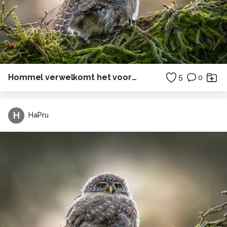
Hommel verwelkomt het voorjaar
5
0
H
HaPru