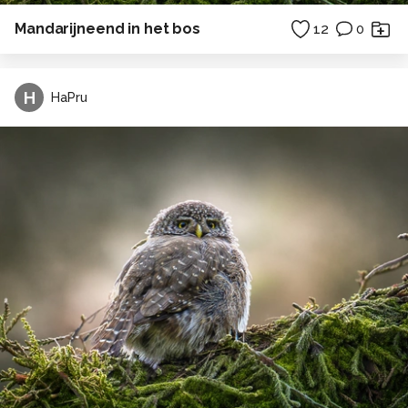
Mandarijneend in het bos
12
0
H
HaPru