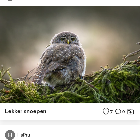
Lekker snoepen
7
0
H
HaPru