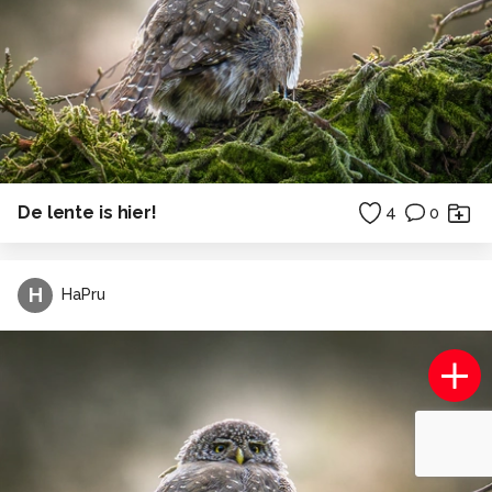
De lente is hier!
4
0
H
HaPru