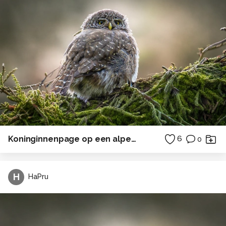
Koninginnenpage op een alpenweide
6
0
H
HaPru