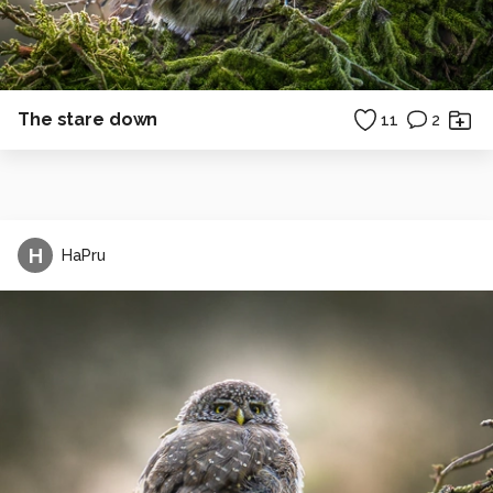
The stare down
11
2
H
HaPru