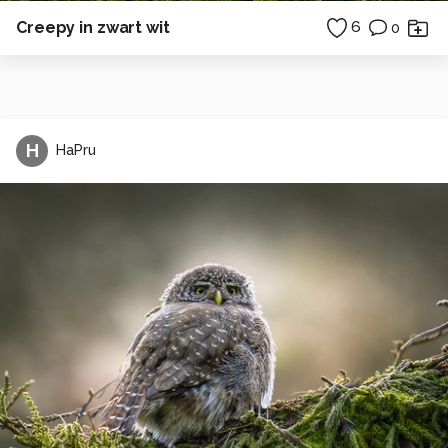
Creepy in zwart wit
6
0
H
HaPru