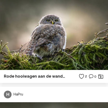
Rode hooiwagen aan de wandel
2
0
H
HaPru