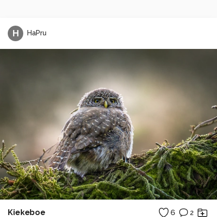
H
HaPru
Kiekeboe
6
2