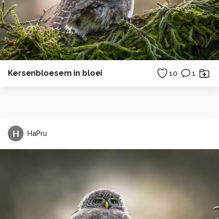
Kersenbloesem in bloei
10
1
H
HaPru