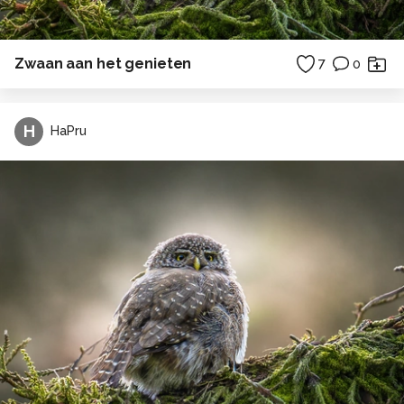
Zwaan aan het genieten
7
0
H
HaPru