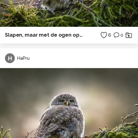
Slapen, maar met de ogen open
6
0
H
HaPru