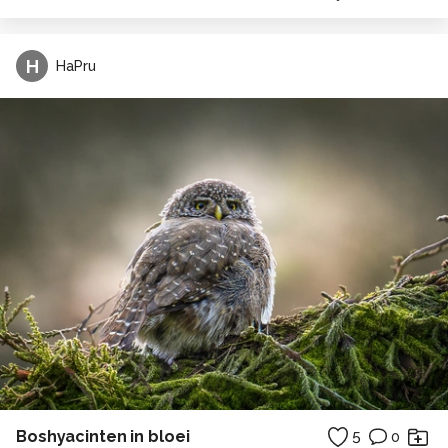
H
HaPru
Boshyacinten in bloei
5
0