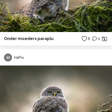
Onder moeders paraplu
6
0
H
HaPru