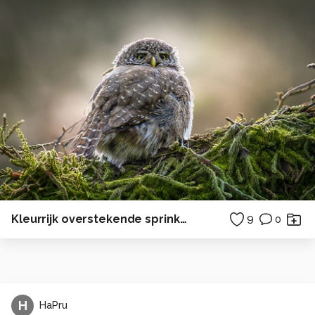
Kleurrijk overstekende sprinkhaan
9
0
H
HaPru