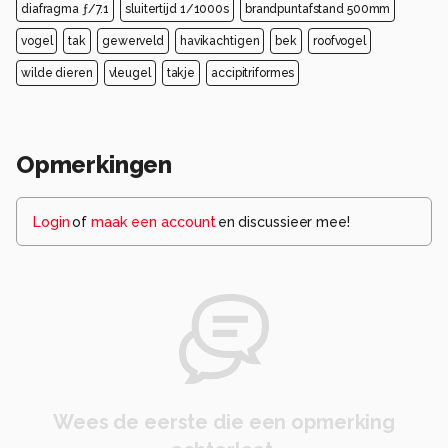
diafragma ƒ/7.1
sluitertijd 1/1000s
brandpuntafstand 500mm
vogel
tak
gewerveld
havikachtigen
bek
roofvogel
wilde dieren
vleugel
takje
accipitriformes
Opmerkingen
Login
of
maak een account
en discussieer mee!
Wees de eerste die een opmerking