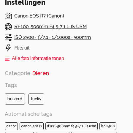
Instellingen
Canon EOS R7
(
Canon
)
RF100-500mm F4.5-7.1 L IS USM
ISO 2500 ·
ƒ/7.1 ·
1/1000s ·
500mm
Flits uit
Alle foto informatie tonen
Categorie
Dieren
Tags
buizerd
lucky
Automatische tags
canon
canon eos r7
rf100-500mm f4.5-7.1 l is usm
iso 2500