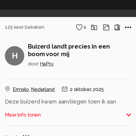
125
keer bekeken
0
Buizerd landt precies in een
boom voor mij
H
door
HaPru
Ermelo
,
Nederland
2 oktober, 2025
Deze buizerd kwam aanvliegen toen ik aan
kwam lopen met de camera.
Meer info tonen
Alle rechten voorbehouden