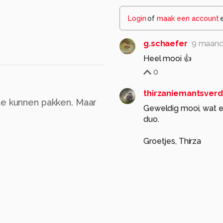
Login
of
maak een account
g.schaefer
9 maand
Heel mooi 👍
0
thirzaniemantsverd
te kunnen pakken. Maar
Geweldig mooi, wat ee
duo.
Groetjes, Thirza
0
1.4x