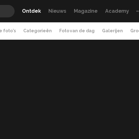
Ontdek
Nieuws
Magazine
Academy
 foto's
Categorieën
Foto van de dag
Galerijen
Gro