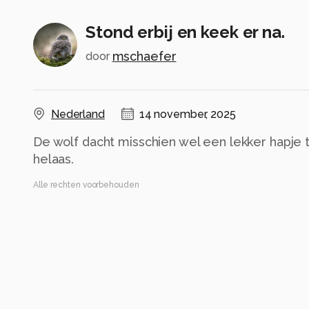
Stond erbij en keek er na.
mschaefer
door
Nederland
14 november, 2025
De wolf dacht misschien wel een lekker hapje 
helaas.
Alle rechten voorbehouden
Instellingen
Canon EOS R6m2
(
Canon
)
RF100-500mm F4.5-7.1 L IS USM + EXTENDER RF