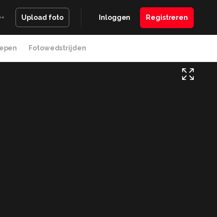
Inloggen
Registreren
Upload foto
epen
Fotowedstrijden