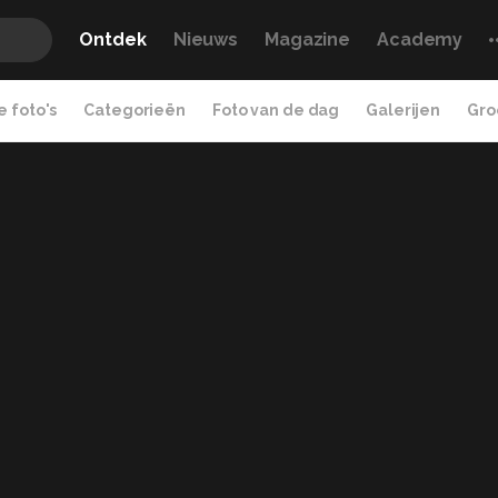
Ontdek
Nieuws
Magazine
Academy
 foto's
Categorieën
Foto van de dag
Galerijen
Gro