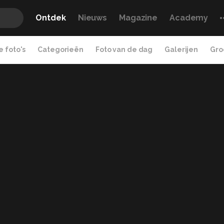
Ontdek
Nieuws
Magazine
Academy
 foto's
Categorieën
Foto van de dag
Galerijen
Gro