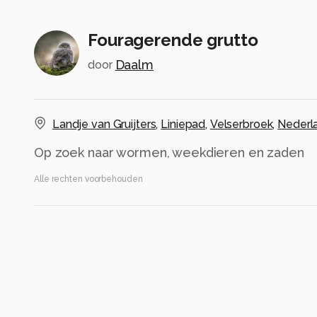
Fouragerende grutto
Daalm
door
Landje van Gruijters
,
Liniepad
,
Velserbroek
,
Nederl
Op zoek naar wormen, weekdieren en zaden
Alle rechten voorbehouden
Instellingen
Gebruikte apparatuur
Sony A7 V