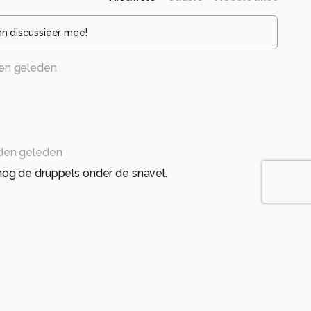
en discussieer mee!
en geleden
den geleden
og de druppels onder de snavel.
en geleden
n, fraaie vogel en foto.