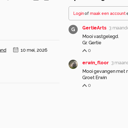
Login
of
maak een account
GertieArts
3 maand
G
Mooi vastgelegd.
Gr. Gertie
and
10 mei, 2026
0
erwin_floor
3 maan
Mooi gevangen met n
Groet Erwin
0
Santakees
3 maand
Staat er mooi op Marti
Groet Kees
0