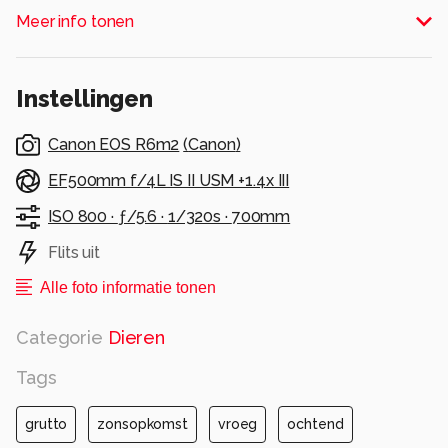
Alle rechten voorbehouden
Meer info tonen
Instellingen
Canon EOS R6m2
(
Canon
)
EF500mm f/4L IS II USM +1.4x III
ISO 800 ·
ƒ/5.6 ·
1/320s ·
700mm
Flits uit
Alle foto informatie tonen
Categorie
Dieren
Tags
grutto
zonsopkomst
vroeg
ochtend