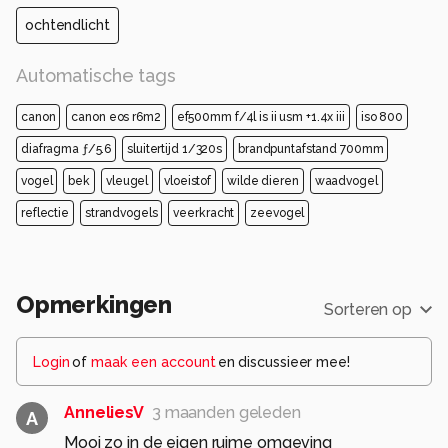
ochtendlicht
Automatische tags
canon
canon eos r6m2
ef500mm f/4l is ii usm +1.4x iii
iso 800
diafragma ƒ/5.6
sluitertijd 1/320s
brandpuntafstand 700mm
vogel
bek
vleugel
vloeistof
wilde dieren
waadvogel
reflectie
strandvogels
veerkracht
zeevogel
Opmerkingen
Sorteren op
Login
of
maak een account
en discussieer mee!
AnneliesV
3 maanden geleden
A
Mooi zo in de eigen ruime omgeving