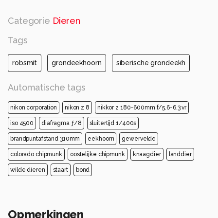
Categorie
Dieren
Tags
robsmit
grondeekhoorn
siberische grondeekh
Automatische tags
nikon corporation
nikon z 8
nikkor z 180-600mm f/5.6-6.3 vr
iso 4500
diafragma ƒ/8
sluitertijd 1/400s
brandpuntafstand 310mm
eekhoorn
gewervelde
colorado chipmunk
oostelijke chipmunk
knaagdier
landdier
wilde dieren
staart
bond
Opmerkingen