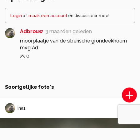
Login
of
maak een account
en discussieer mee!
Adbrouw
3 maanden geleden
mooi plaatje van de siberische grondeekhoorn
mvg Ad
0
Soortgelijke foto's
ina1