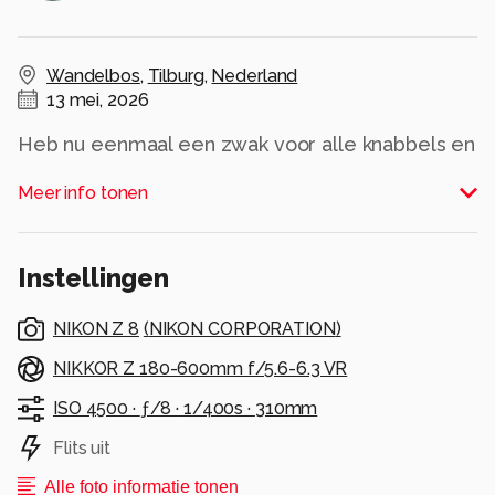
Wandelbos
,
Tilburg
,
Nederland
13 mei, 2026
Heb nu eenmaal een zwak voor alle knabbels en
babbels, kan er geen genoeg van krijgen.
Meer info tonen
Alle rechten voorbehouden
Instellingen
NIKON Z 8
(
NIKON CORPORATION
)
NIKKOR Z 180-600mm f/5.6-6.3 VR
ISO 4500 ·
ƒ/8 ·
1/400s ·
310mm
Flits uit
Alle foto informatie tonen