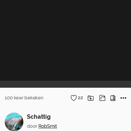
100
keer bekeken
22
Schattig
door
RobSmit