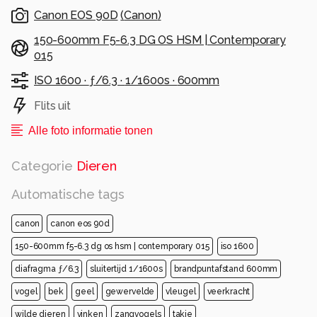
Canon EOS 90D
(
Canon
)
150-600mm F5-6.3 DG OS HSM | Contemporary
015
ISO 1600 ·
ƒ/6.3 ·
1/1600s ·
600mm
Flits uit
Alle foto informatie tonen
Categorie
Dieren
Automatische tags
canon
canon eos 90d
150-600mm f5-6.3 dg os hsm | contemporary 015
iso 1600
diafragma ƒ/6.3
sluitertijd 1/1600s
brandpuntafstand 600mm
vogel
bek
geel
gewervelde
vleugel
veerkracht
wilde dieren
vinken
zangvogels
takje