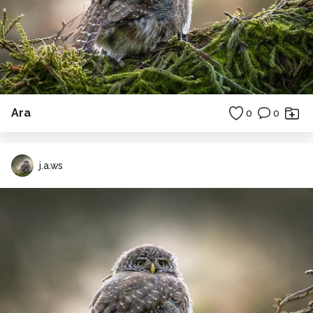
Ara
0
0
j.a.ws