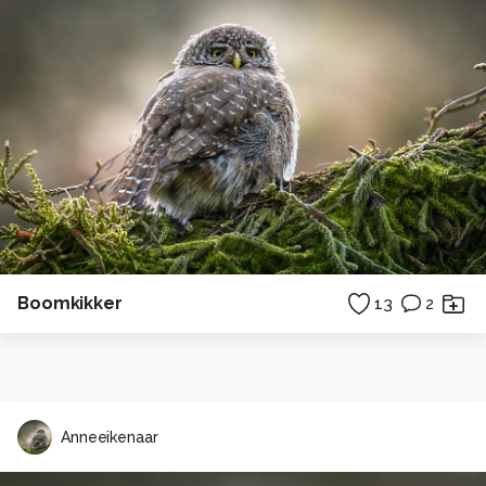
Boomkikker
13
2
Anneeikenaar