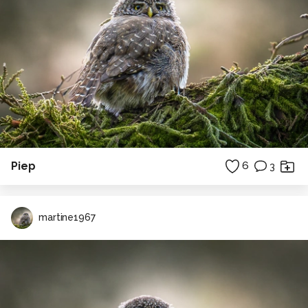
Piep
6
3
martine1967