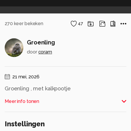
270
keer bekeken
47
Groenling
door
coram
21 mei, 2026
Groenling , met kalkpootje
Alle rechten voorbehouden
Meer info tonen
Instellingen