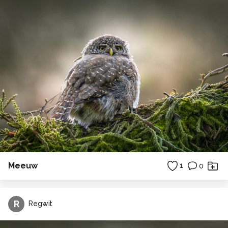
Meeuw
1
0
R
Regwit