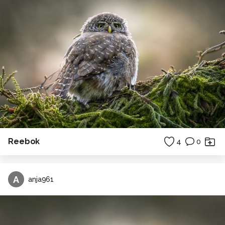
Reebok
4
0
A
anja961