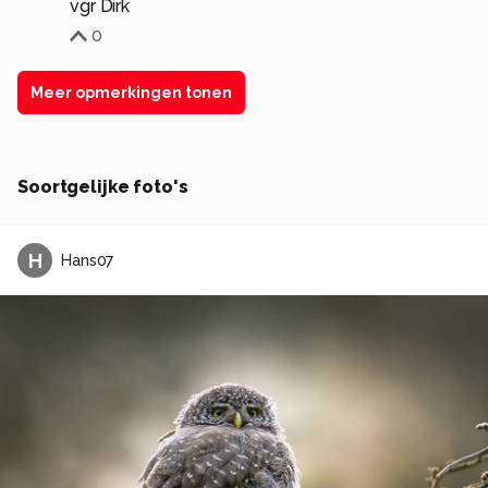
vgr Dirk
0
Meer opmerkingen tonen
Soortgelijke foto's
H
Hans07