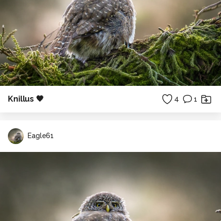
Knillus 🖤
4
1
Eagle61