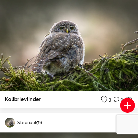
Kolibrievlinder
3
0
Steenbok76