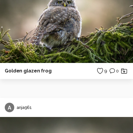
Golden glazen frog
9
0
A
anja961