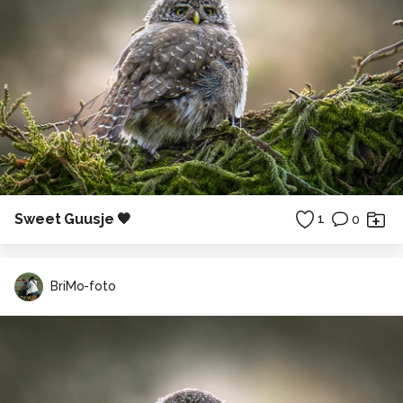
Sweet Guusje 🧡
1
0
BriMo-foto