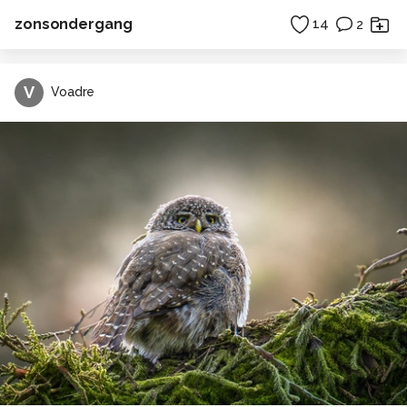
zonsondergang
14
2
V
Voadre