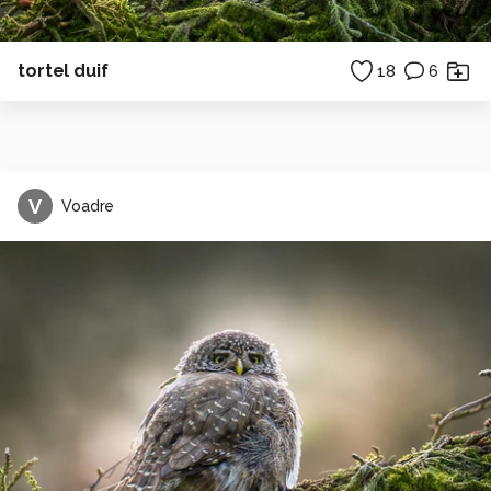
tortel duif
18
6
V
Voadre