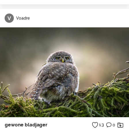
V
Voadre
gewone bladjager
13
0