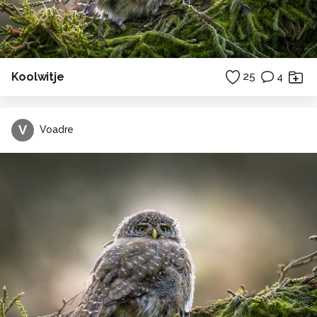
Koolwitje
25
4
V
Voadre