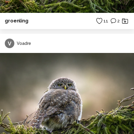
groenling
11
2
V
Voadre