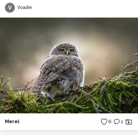
V
Voadre
Merel
6
2