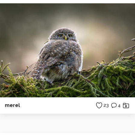
merel
23
4