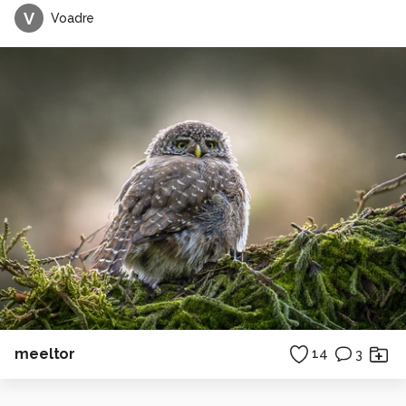
V
Voadre
meeltor
14
3