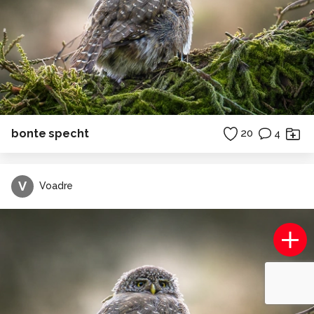
bonte specht
20
4
V
Voadre