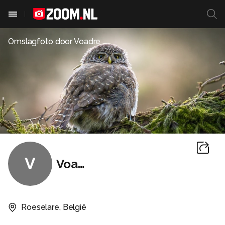
Omslagfoto door
Voadre
V
Voadre
Roeselare, België