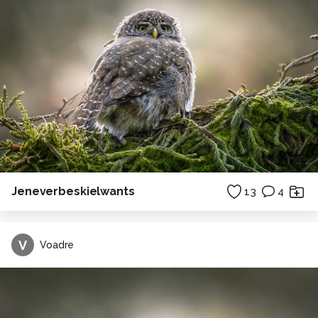
Jeneverbeskielwants
13
4
V
Voadre