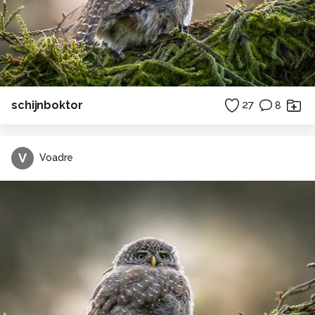
schijnboktor
27
8
V
Voadre