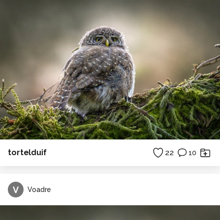
tortelduif
22
10
V
Voadre