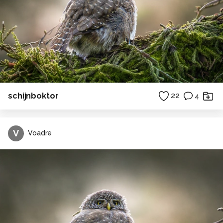
schijnboktor
22
4
V
Voadre