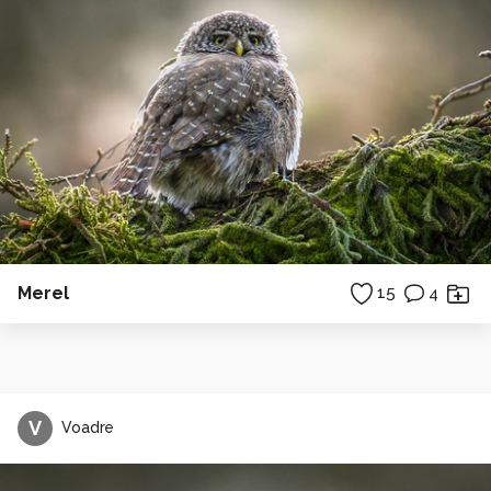
Merel
15
4
V
Voadre