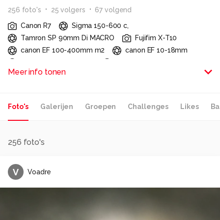
256
foto
's
25
volger
s
67
volgend
Canon R7
Sigma 150-600 c,
Tamron SP 90mm Di MACRO
Fujifim X-T10
canon EF 100-400mm m2
canon EF 10-18mm
Fujifilm pancake 27mm
canon EF 50mm f1.8
Meer info tonen
-
Alle rechten voorbehouden
Foto's
Galerijen
Groepen
Challenges
Likes
Ba
256
foto's
V
Voadre