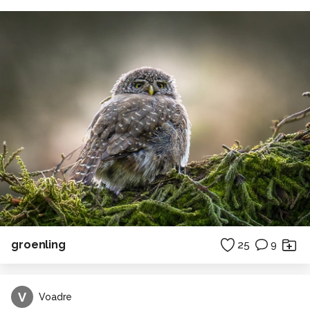
groenling
25
9
V
Voadre