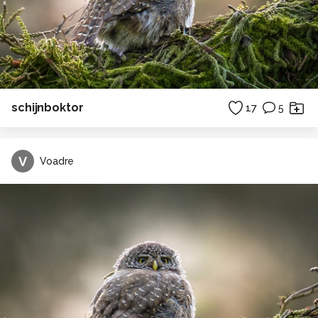
schijnboktor
17
5
V
Voadre