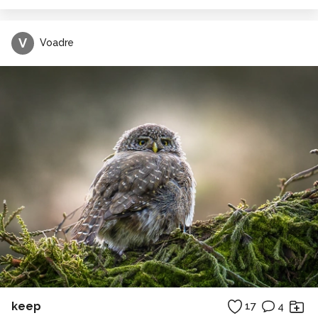
V
Voadre
keep
17
4