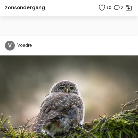
zonsondergang
10
2
V
Voadre