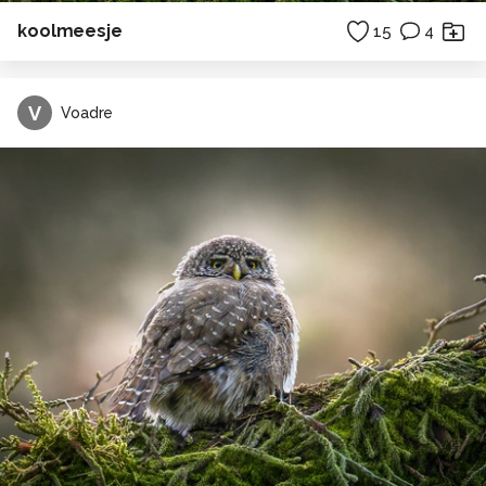
koolmeesje
15
4
V
Voadre