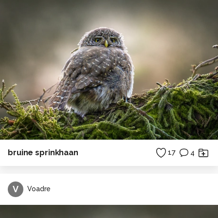
bruine sprinkhaan
17
4
V
Voadre