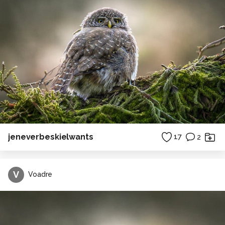
jeneverbeskielwants
17
2
V
Voadre