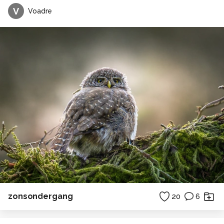
V
Voadre
zonsondergang
20
6