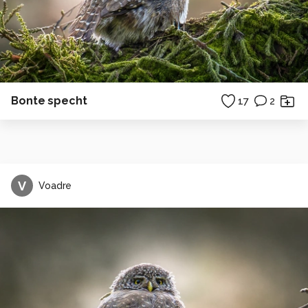
Bonte specht
17
2
V
Voadre