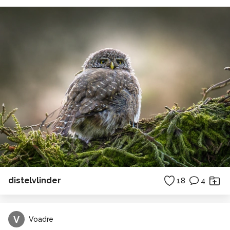
distelvlinder
18
4
V
Voadre