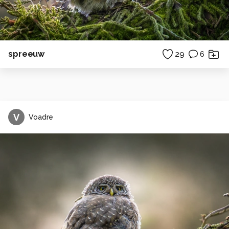
spreeuw
29
6
V
Voadre