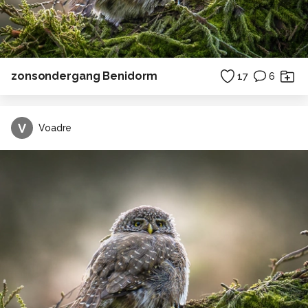
zonsondergang Benidorm
17
6
V
Voadre