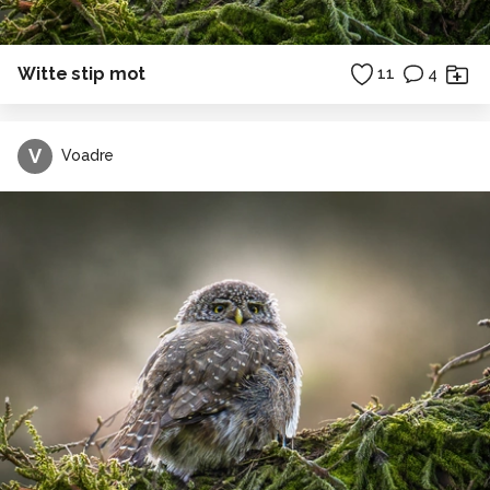
Witte stip mot
11
4
V
Voadre