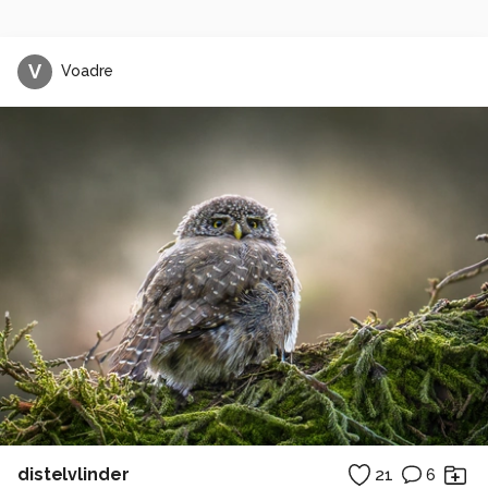
V
Voadre
distelvlinder
21
6