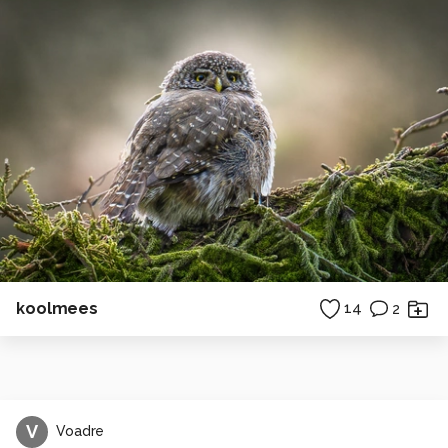
koolmees
14
2
V
Voadre