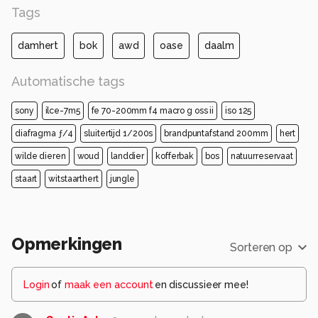
Tags
damhert
bok
awd
oase
daalm
Automatische tags
sony
ilce-7m5
fe 70-200mm f4 macro g oss ii
iso 125
diafragma ƒ/4
sluitertijd 1/200s
brandpuntafstand 200mm
hert
wilde dieren
woud
landdier
kofferbak
bos
natuurreservaat
staart
witstaarthert
jungle
Opmerkingen
Sorteren op
Login
of
maak een account
en discussieer mee!