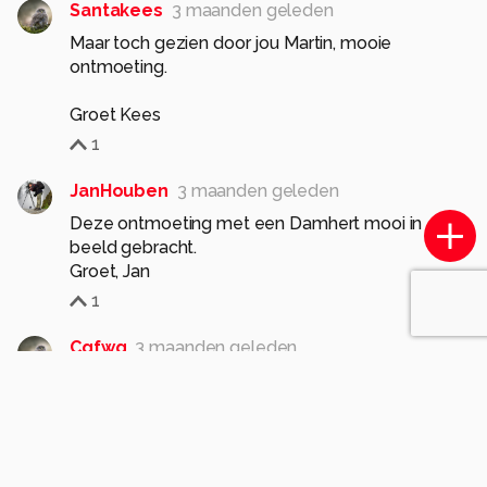
Santakees
3 maanden geleden
Maar toch gezien door jou Martin, mooie
ontmoeting.
Groet Kees
1
JanHouben
3 maanden geleden
Deze ontmoeting met een Damhert mooi in
beeld gebracht.
Groet, Jan
1
Cgfwg
3 maanden geleden
Heel mooi zo in de natuur gr Bets
1
Meer opmerkingen tonen