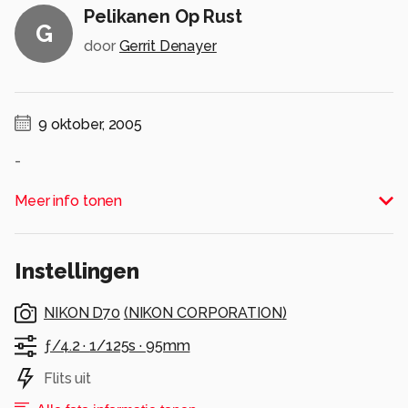
Pelikanen Op Rust
G
door
Gerrit Denayer
9 oktober, 2005
-
Alle rechten voorbehouden
Meer info tonen
Instellingen
NIKON D70
(
NIKON CORPORATION
)
ƒ/4.2 ·
1/125s ·
95mm
Flits uit