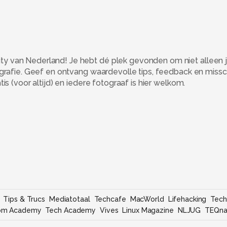
 van Nederland! Je hebt dé plek gevonden om niet alleen j
ografie. Geef en ontvang waardevolle tips, feedback en miss
s (voor altijd) en iedere fotograaf is hier welkom.
Tips & Trucs
Mediatotaal
Techcafe
MacWorld
Lifehacking
Tech
om Academy
Tech Academy
Vives
Linux Magazine
NLJUG
TEQna