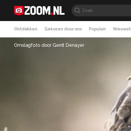
Ontdekken
Gekozen door ons
Populair
Nieuwste
Omslagfoto door
Gerrit Denayer