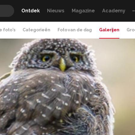
Ontdek
Nieuws
Magazine
Academy
 foto's
Categorieën
Foto van de dag
Galerijen
Gro