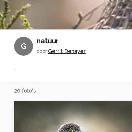
natuur
G
Gerrit Denayer
door
-
20
foto's