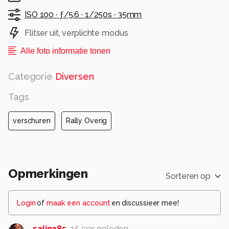
ISO 100 ·
ƒ/5.6 ·
1/250s ·
35mm
Flitser uit, verplichte modus
Alle foto informatie tonen
Categorie
Diversen
Tags
verschuren
Rally Overig
Opmerkingen
Sorteren op
Login
of
maak een account
en discussieer mee!
salina85
15 jaar geleden