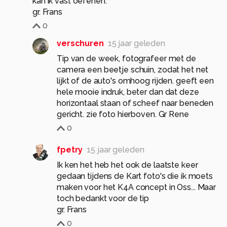
kan ik vast oefenen.
gr. Frans
0
verschuren
15 jaar geleden
Tip van de week, fotografeer met de
camera een beetje schuin, zodat het net
lijkt of de auto's omhoog rijden. geeft een
hele mooie indruk, beter dan dat deze
horizontaal staan of scheef naar beneden
gericht. zie foto hierboven. Gr Rene
0
fpetry
15 jaar geleden
Ik ken het heb het ook de laatste keer
gedaan tijdens de Kart foto's die ik moets
maken voor het K4A concept in Oss... Maar
toch bedankt voor de tip
gr. Frans
0