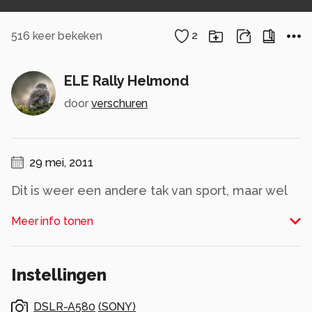
516
keer bekeken
2
ELE Rally Helmond
door
verschuren
29 mei, 2011
Dit is weer een andere tak van sport, maar wel
leuk om te doen. Auto rally een gaaf
Meer info tonen
evenement georganiseerd door fotoclub
Helmond. Gr Rene Verschuren
Instellingen
Wel even in het groot bekijken
Alle rechten voorbehouden
DSLR-A580
(
SONY
)