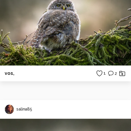
vos,
1
2
salina85