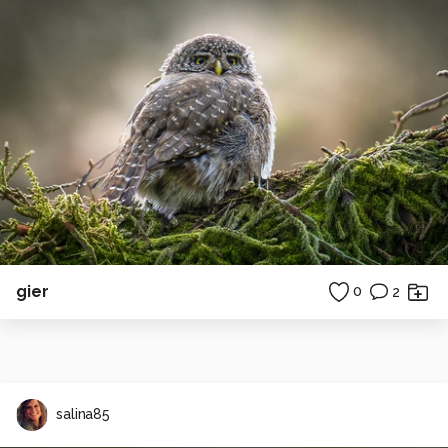
gier
0
2
salina85