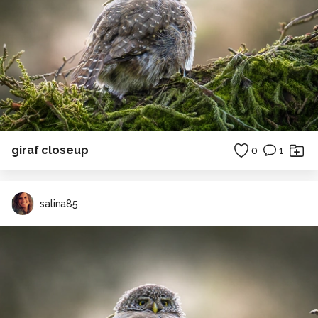
giraf closeup
0
1
salina85