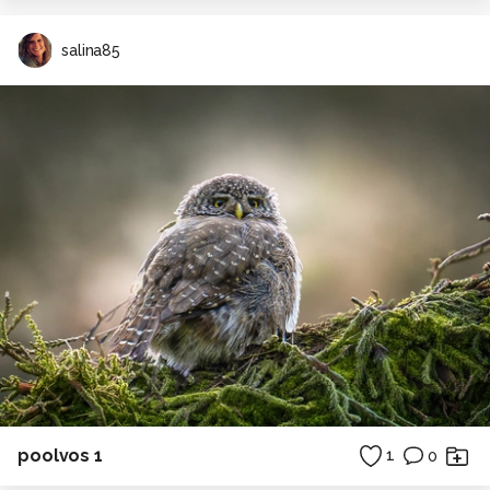
salina85
poolvos 1
1
0