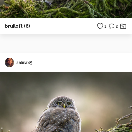
bruiloft (6)
1
2
salina85