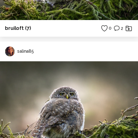
bruiloft (7)
0
2
salina85