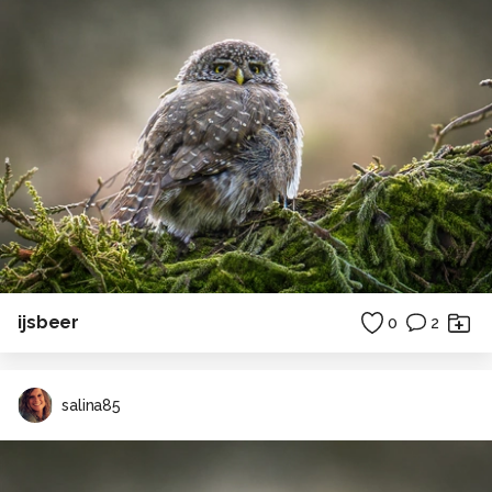
ijsbeer
0
2
salina85