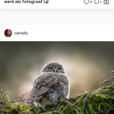
werk als fotograaf (4)
0
1
salina85