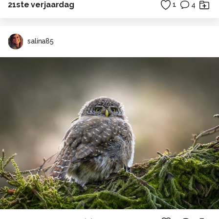
21ste verjaardag
1
4
salina85