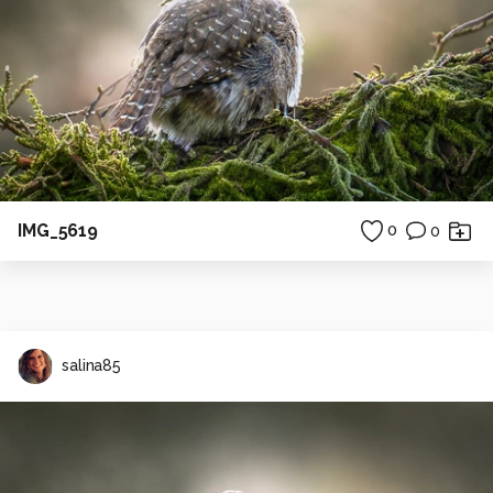
IMG_5619
0
0
salina85