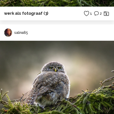
werk als fotograaf (3)
1
2
salina85