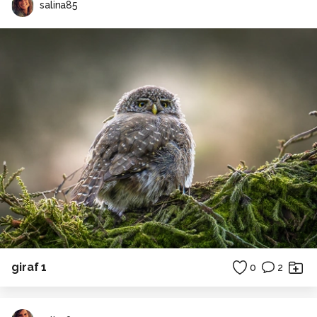
salina85
giraf 1
0
2