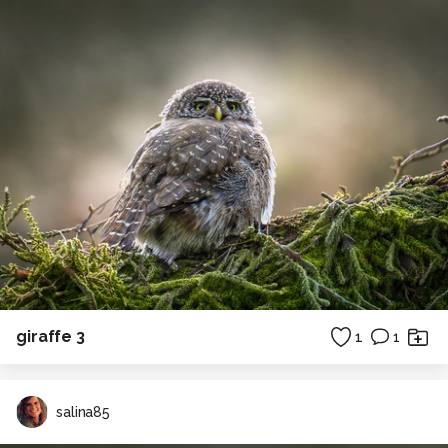
giraffe 3
1
1
salina85