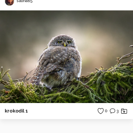
salina85
krokodil 1
0
3