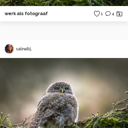
werk als fotograaf
1
4
salina85