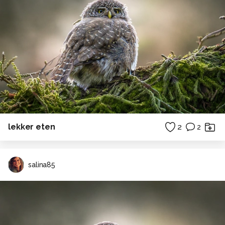
lekker eten
2
2
salina85