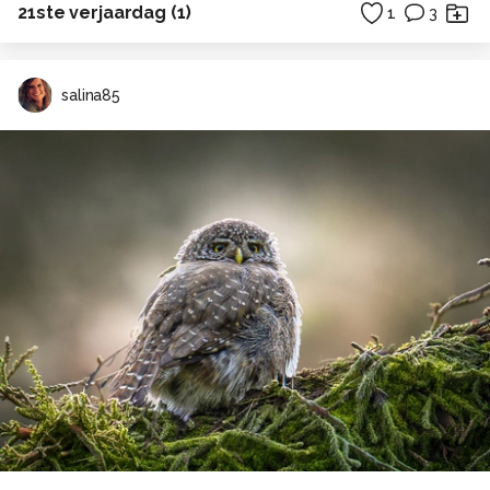
21ste verjaardag (1)
1
3
salina85