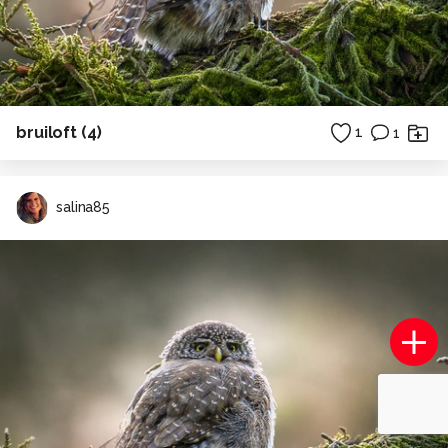
bruiloft (4)
1
1
salina85