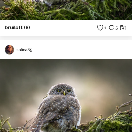
bruiloft (8)
1
5
salina85