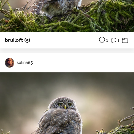
bruiloft (5)
1
1
salina85