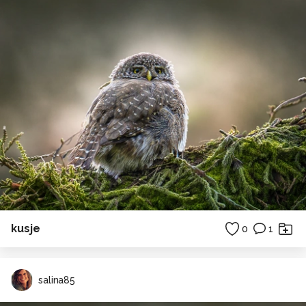
kusje
0
1
salina85