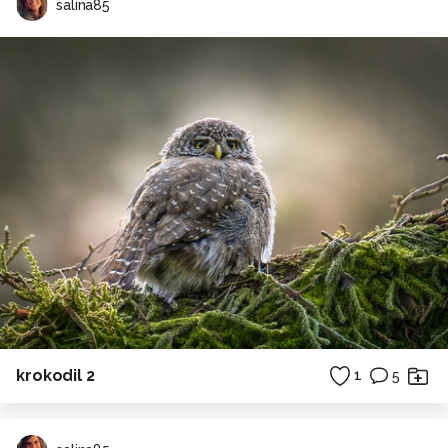
salina85
krokodil 2
1
5