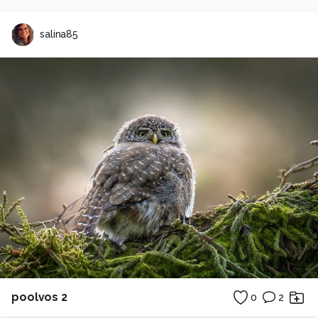
salina85
poolvos 2
0
2