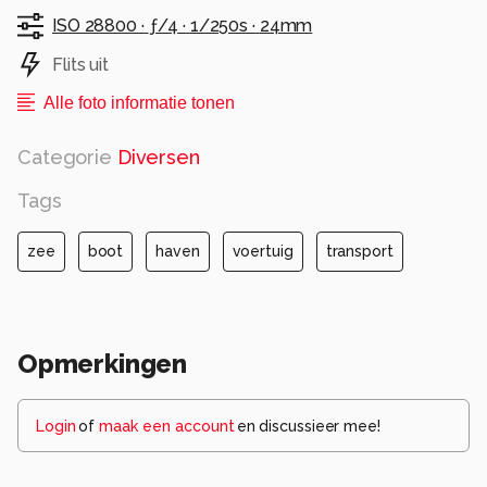
ISO 28800 ·
ƒ/4 ·
1/250s ·
24mm
Flits uit
Alle foto informatie tonen
Categorie
Diversen
Tags
zee
boot
haven
voertuig
transport
Opmerkingen
Login
of
maak een account
en discussieer mee!