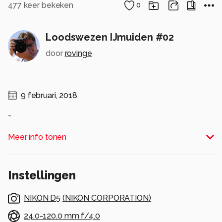
477
keer bekeken
0
Loodswezen IJmuiden #02
door
rovinge
9 februari, 2018
-
Alle rechten voorbehouden
Meer info tonen
Instellingen
NIKON D5
(
NIKON CORPORATION
)
24.0-120.0 mm f/4.0