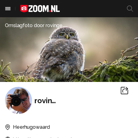
Omslagfoto door
rovinge
rovinge
Heerhugowaard