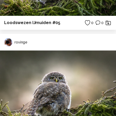
Loodswezen IJmuiden #05
0
0
rovinge