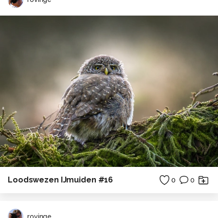
Loodswezen IJmuiden #16
0
0
rovinge