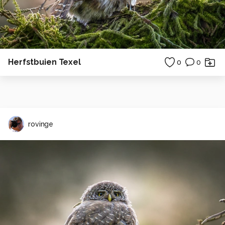
Herfstbuien Texel
0
0
rovinge