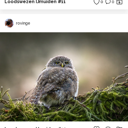
Loodswezen IJmuiden #11
0
0
rovinge