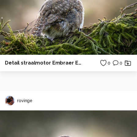
Detail straalmotor Embraer ERJ-175STD
0
0
rovinge