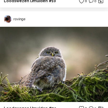
Loodswezen IJmuiden #10
0
0
rovinge