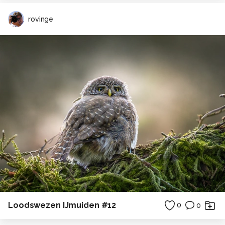
rovinge
Loodswezen IJmuiden #12
0
0