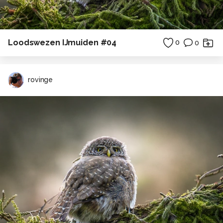
Loodswezen IJmuiden #04
0
0
rovinge