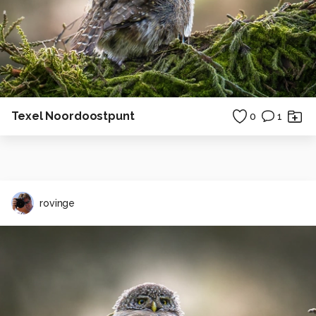
Texel Noordoostpunt
0
1
rovinge