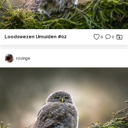
Loodswezen IJmuiden #02
0
0
rovinge