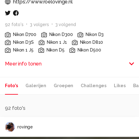
https://www.roelovinge.nl
92
foto
's
3
volger
s
3
volgend
Nikon D700
Nikon D300
Nikon D3
Nikon D3S
Nikon 1 J1
Nikon D810
Nikon 1 J5
Nikon D5
Nikon D500
-
Meer info tonen
Alle rechten voorbehouden
Foto's
Galerijen
Groepen
Challenges
Likes
Ba
92
foto's
rovinge