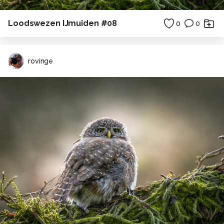
Loodswezen IJmuiden #08
0
0
rovinge