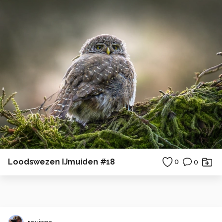
Loodswezen IJmuiden #18
0
0