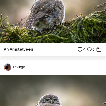
A9 Amstelveen
0
0
rovinge