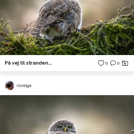
På vej til stranden...
0
0
rovinge