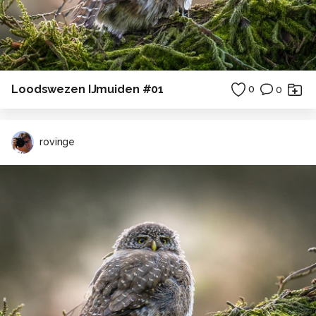
Loodswezen IJmuiden #01
0
0
rovinge