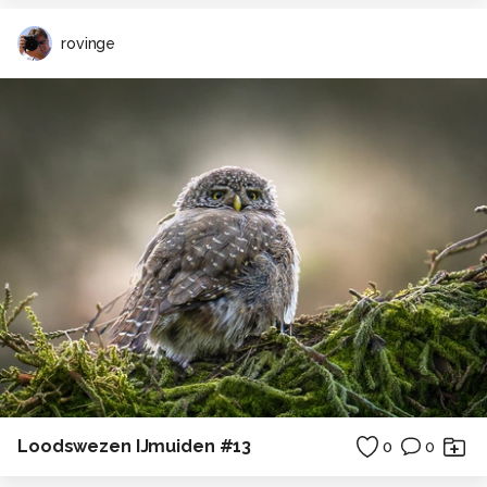
rovinge
Loodswezen IJmuiden #13
0
0