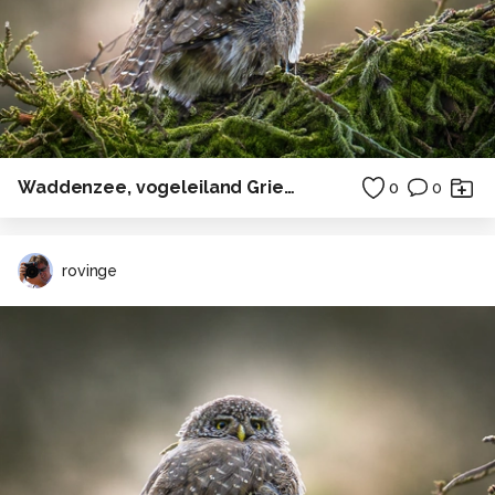
Waddenzee, vogeleiland Griend en Harlingen
0
0
rovinge