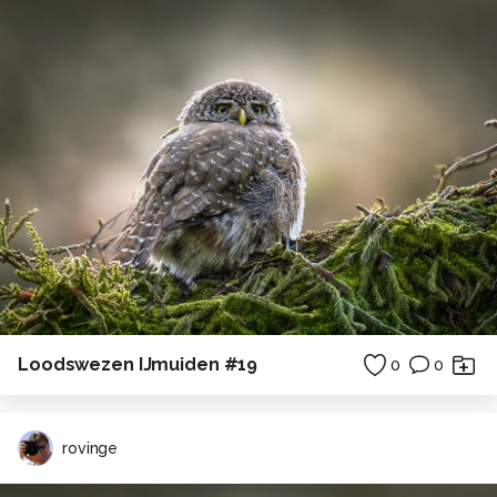
Loodswezen IJmuiden #19
0
0
rovinge