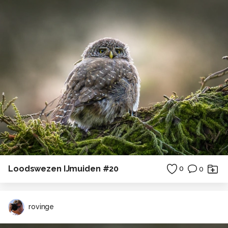
Loodswezen IJmuiden #20
0
0
rovinge