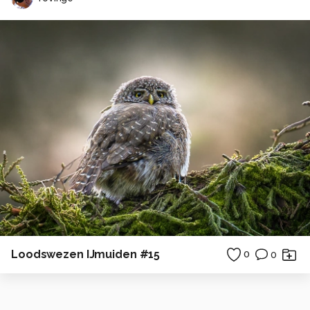
Loodswezen IJmuiden #15
0
0