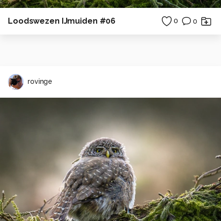
Loodswezen IJmuiden #06
0
0
rovinge