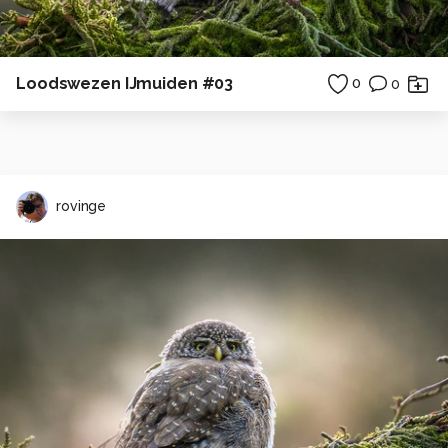
Loodswezen IJmuiden #03
0
0
rovinge