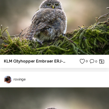
KLM Cityhopper Embraer ERJ-175STD
0
0
rovinge