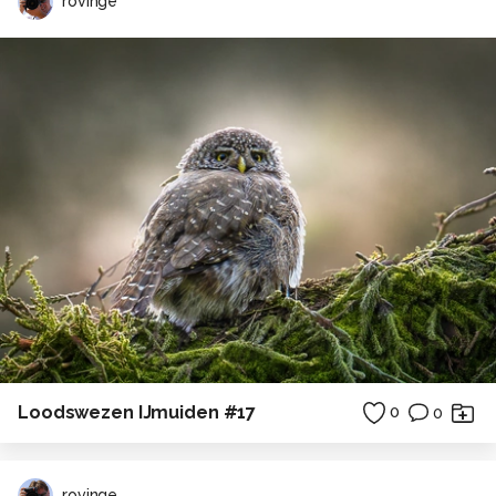
rovinge
Loodswezen IJmuiden #17
0
0
rovinge