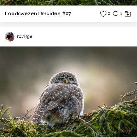
Loodswezen IJmuiden #07
0
0
rovinge