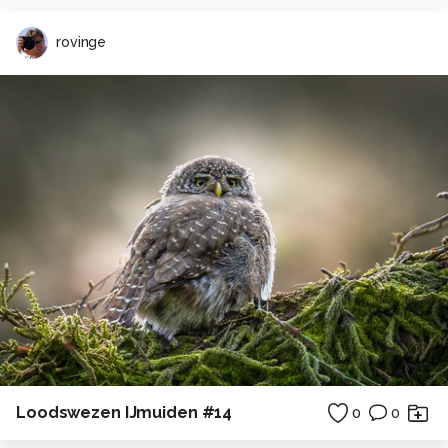
rovinge
Loodswezen IJmuiden #14
0
0