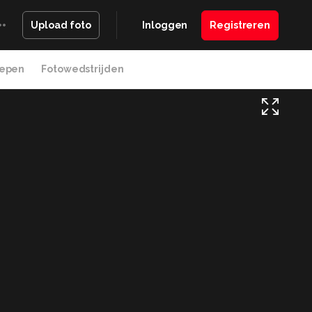
Inloggen
Registreren
Upload foto
epen
Fotowedstrijden