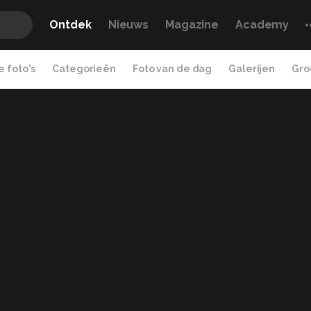
Ontdek
Nieuws
Magazine
Academy
 foto's
Categorieën
Foto van de dag
Galerijen
Gro