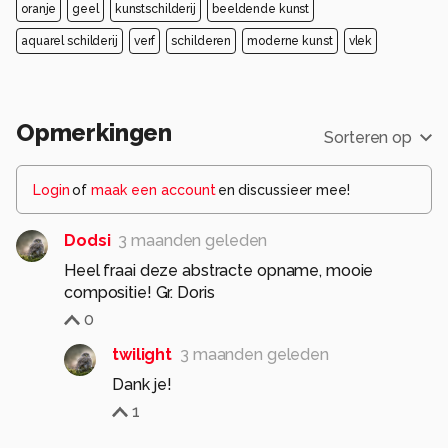
oranje
geel
kunstschilderij
beeldende kunst
aquarel schilderij
verf
schilderen
moderne kunst
vlek
Opmerkingen
Sorteren op
Login
of
maak een account
en discussieer mee!
Dodsi
3 maanden geleden
Heel fraai deze abstracte opname, mooie
compositie! Gr. Doris
0
twilight
3 maanden geleden
Dank je!
1