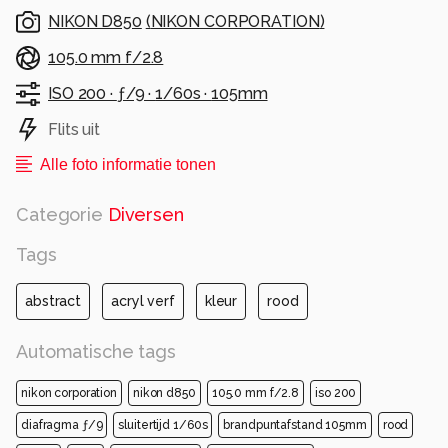
NIKON D850
(
NIKON CORPORATION
)
105.0 mm f/2.8
ISO 200 ·
ƒ/9 ·
1/60s ·
105mm
Flits uit
Alle foto informatie tonen
Categorie
Diversen
Tags
abstract
acryl verf
kleur
rood
Automatische tags
nikon corporation
nikon d850
105.0 mm f/2.8
iso 200
diafragma ƒ/9
sluitertijd 1/60s
brandpuntafstand 105mm
rood