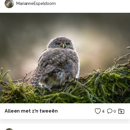
MarianneEspeldoorn
Alleen met z'n tweeën
4
0