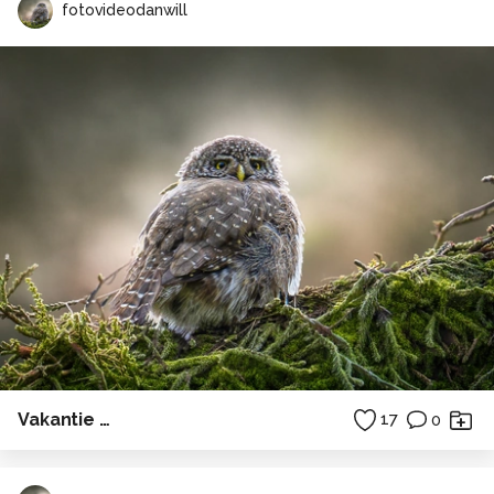
fotovideodanwill
Vakantie …
17
0