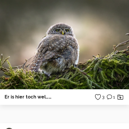
Er is hier toch wel……
3
1