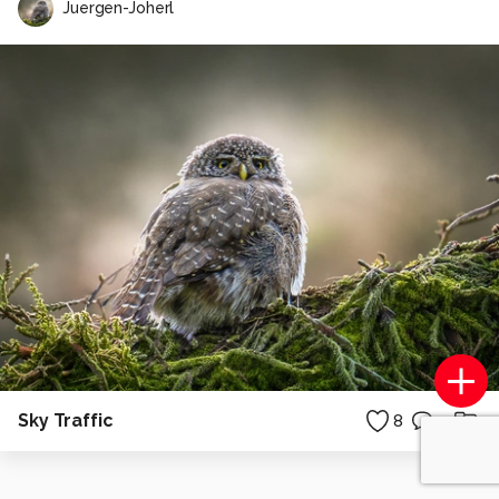
Juergen-Joherl
Sky Traffic
8
2