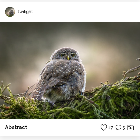
twilight
Abstract
17
5