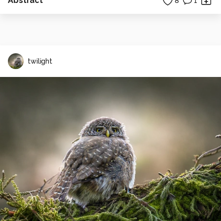
Abstract
8
1
twilight