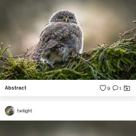
Abstract
9
1
twilight