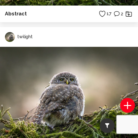
Abstract
17
2
twilight