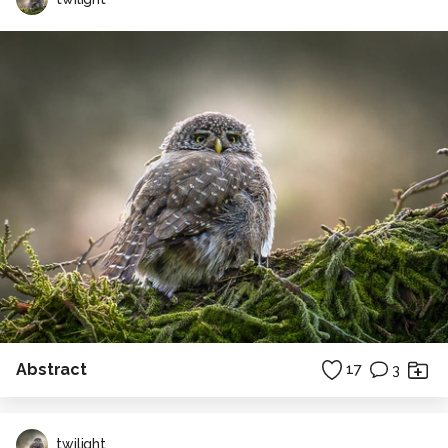
Abstract
17
3
twilight