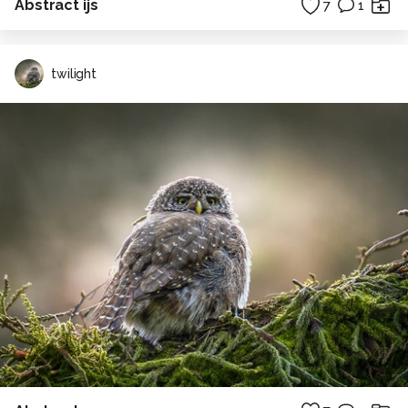
Abstract ijs
7
1
twilight