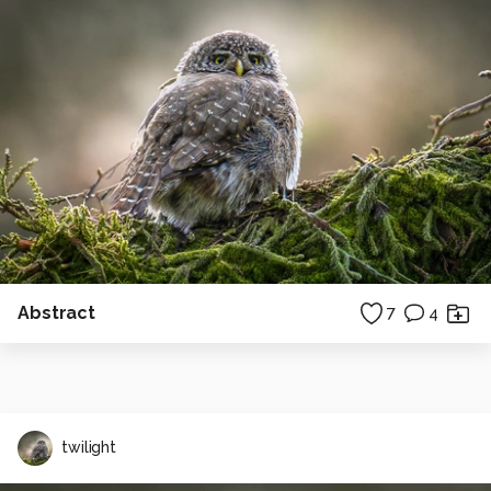
Abstract
7
4
twilight