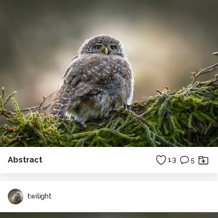
Abstract
13
5
twilight