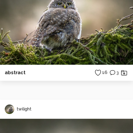
abstract
16
3
twilight