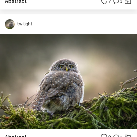
Abstract
7
1
twilight