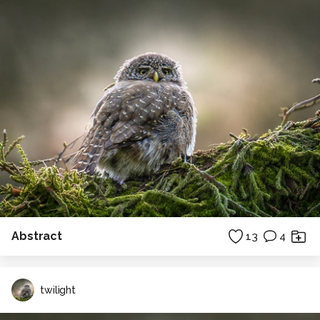
Abstract
13
4
twilight