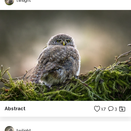
twilight
Abstract
17
3
twilight