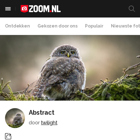
Ontdekken
Gekozen door ons
Populair
Nieuwste fot
Abstract
door
twilight