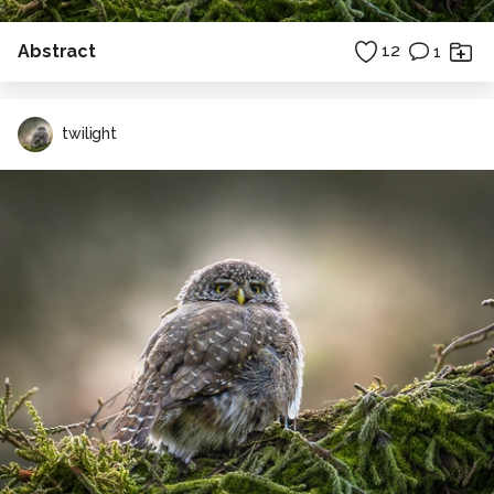
Abstract
12
1
twilight