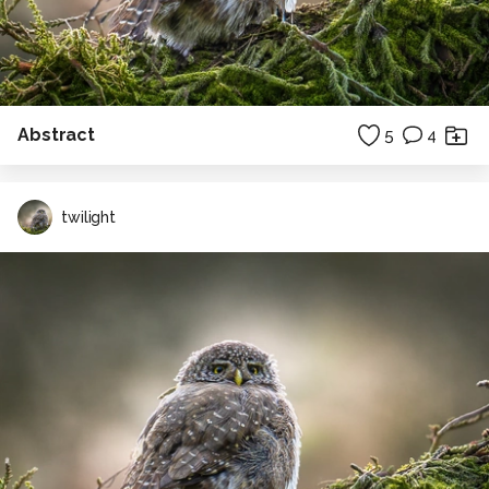
Abstract
5
4
twilight