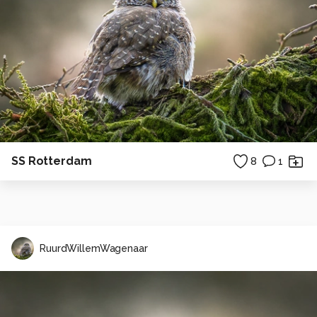
SS Rotterdam
8
1
RuurdWillemWagenaar