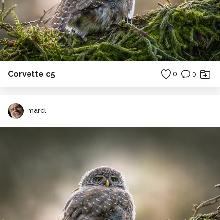
Corvette c5
0
0
marcl