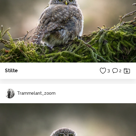
Stilte
3
2
Trammelant_zoom