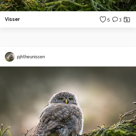
Visser
5
3
pjhtheunissen