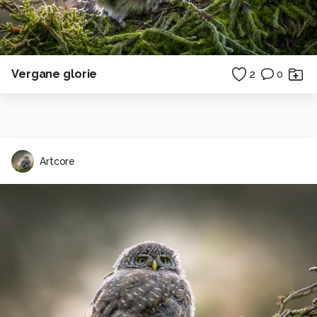
Vergane glorie
2
0
Artcore