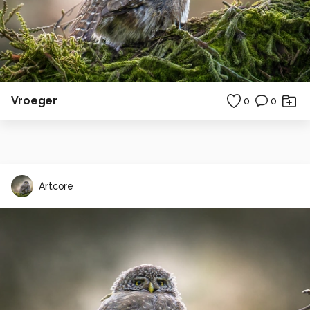
Vroeger
0
0
Artcore