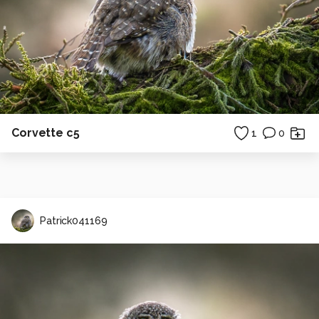
Corvette c5
1
0
Patrick041169