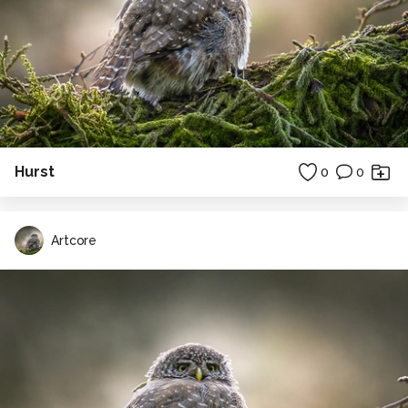
Hurst
0
0
Artcore