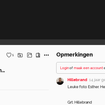
Opmerkingen
1
Login
of
maak een account
..
Hillebrand
14 jaar 
Leuke foto Esther. Het
Grt. Hillebrand