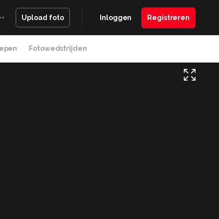
Inloggen
Registreren
Upload foto
epen
Fotowedstrijden