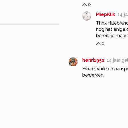
0
MiepKlik
14 j
Thnx Hillebran
nog het enige d
bereid je maar 
0
henri1952
14 jaar g
Fraaie, vuile en aansp
bewerken.
0
MiepKlik
14 j
thoek
reisfotografie
Dank je wel He
ontmoet tijdens
zien! Wie weet
0