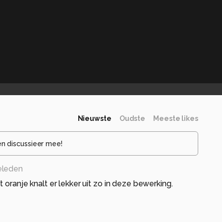
Nieuwste
Oudste
Meeste likes
en discussieer mee!
geleden
 oranje knalt er lekker uit zo in deze bewerking.