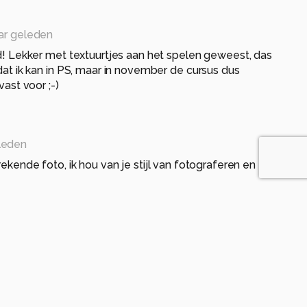
aar geleden
d! Lekker met textuurtjes aan het spelen geweest, das
at ik kan in PS, maar in november de cursus dus
vast voor ;-)
eleden
rekende foto, ik hou van je stijl van fotograferen en
aar geleden
nri, en wat leuk om je afgelopen zaterdag te hebben
 de expo!!! Altijd leuk om zoomers in het eggie te
 komen we elkaar nog eens tegen op straat ;-)