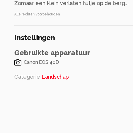
Zomaar een klein verlaten hutje op de berg...
Alle rechten voorbehouden
Instellingen
Gebruikte apparatuur
Canon EOS 40D
Categorie
Landschap
Tags
lucht
reizen
landschap
ijsland
huis
groo
donkere lucht