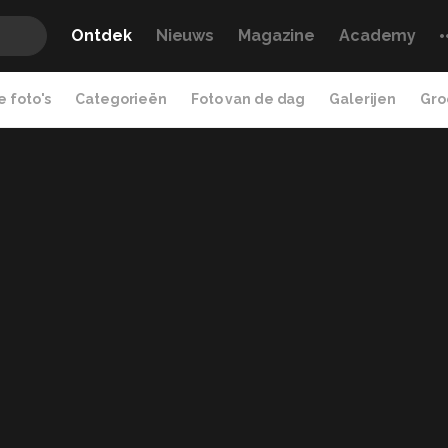
Ontdek
Nieuws
Magazine
Academy
 foto's
Categorieën
Foto van de dag
Galerijen
Gro