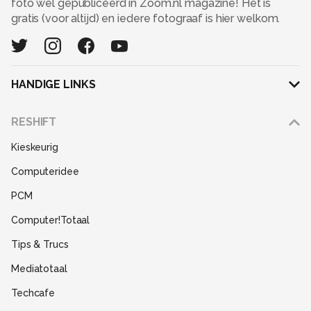
foto wel gepubliceerd in Zoom.nl magazine! Het is
gratis (voor altijd) en iedere fotograaf is hier welkom.
HANDIGE LINKS
Adverteren
RESHIFT
Disclaimer
Kieskeurig
Gebruiksvoorwaarden
Computeridee
Partners
PCM
Help
Computer!Totaal
Contact
Tips & Trucs
Mediatotaal
Techcafe