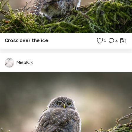
Cross over the ice
1
4
MiepKlik