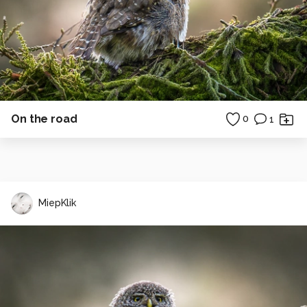
On the road
0
1
MiepKlik