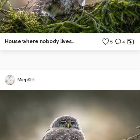
House where nobody lives...
5
4
MiepKlik