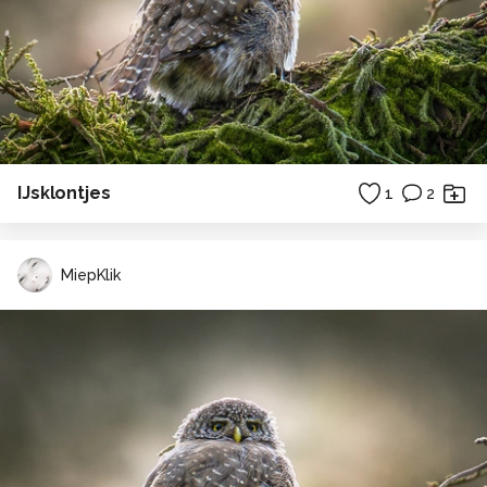
IJsklontjes
1
2
MiepKlik