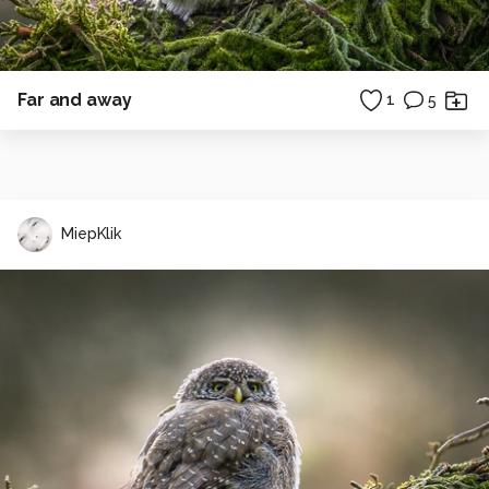
Far and away
1
5
MiepKlik