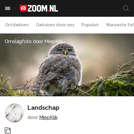
Ontdekken
Gekozen door ons
Populair
Nieuwste fot
Omslagfoto door
MiepKlik
Landschap
door
MiepKlik