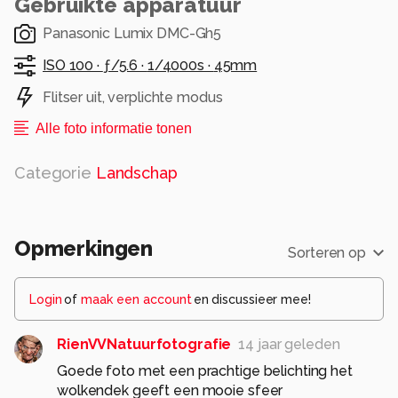
Gebruikte apparatuur
Panasonic Lumix DMC-Gh5
ISO 100 ·
ƒ/5.6 ·
1/4000s ·
45mm
Flitser uit, verplichte modus
Alle foto informatie tonen
Categorie
Landschap
Opmerkingen
Sorteren op
Login
of
maak een account
en discussieer mee!
RienVVNatuurfotografie
14 jaar geleden
Goede foto met een prachtige belichting het
wolkendek geeft een mooie sfeer