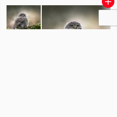
landschappen
door
bloemke
·
155 foto's
Soortgelijke foto's