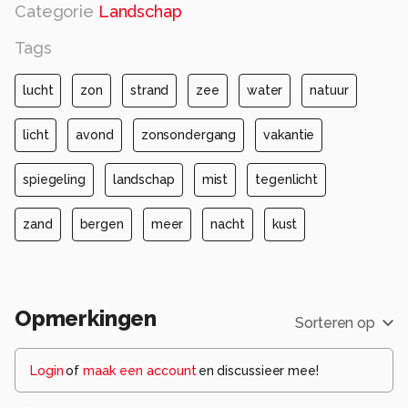
Categorie
Landschap
Tags
lucht
zon
strand
zee
water
natuur
licht
avond
zonsondergang
vakantie
spiegeling
landschap
mist
tegenlicht
zand
bergen
meer
nacht
kust
Opmerkingen
Sorteren op
Login
of
maak een account
en discussieer mee!