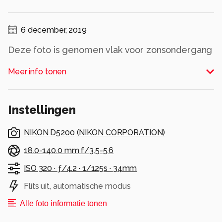
6 december, 2019
Deze foto is genomen vlak voor zonsondergang
bij een rit rond de Dode zee in Israel
Meer info tonen
Alle rechten voorbehouden
Instellingen
NIKON D5200
(
NIKON CORPORATION
)
18.0-140.0 mm f/3.5-5.6
ISO 320 ·
ƒ/4.2 ·
1/125s ·
34mm
Flits uit, automatische modus
Alle foto informatie tonen