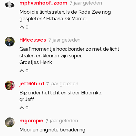
mphvanhoof_zoom
7 jaar geleden
Mooi die lichtstralen. Is de Rode Zee nog
gespleten? Hahaha. Gr Marcel.
0
HMeeuwes
7 jaar geleden
Gaaf momentje hoor, bonder zo met de licht
stralen en kleuren zijn super.
Groetjes Henk
0
jeff60bird
7 jaar geleden
Bijzonder het licht en sfeer Bloemke.
gr Jeff
0
mgompie
7 jaar geleden
Mooi, en originele benadering