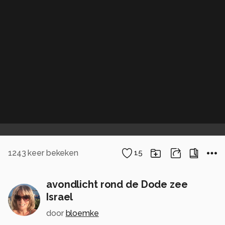
1243
keer bekeken
15
avondlicht rond de Dode zee
Israel
door
bloemke