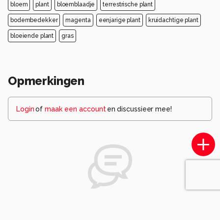
bloem
plant
bloemblaadje
terrestrische plant
bodembedekker
magenta
eenjarige plant
kruidachtige plant
bloeiende plant
gras
Opmerkingen
Login
of
maak een account
en discussieer mee!
Wees de eerste die een opmerking