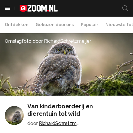
Ontdekken
Gekozen door ons
Populair
Nieuwste fot
Omslagfoto door
RichardSchretzmeijer
Van kinderboerderij en
dierentuin tot wild
door
RichardSchretzmeijer