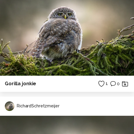
Gorilla jonkie
1
0
RichardSchretzmeijer