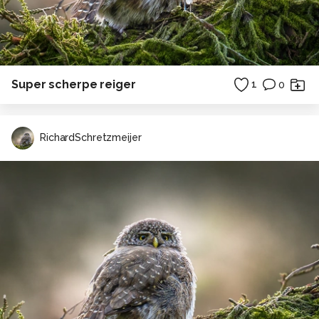
Super scherpe reiger
1
0
RichardSchretzmeijer