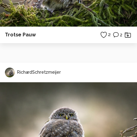
Trotse Pauw
2
2
RichardSchretzmeijer