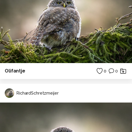
Olifantje
0
0
RichardSchretzmeijer