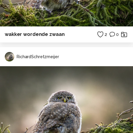
wakker wordende zwaan
2
0
RichardSchretzmeijer