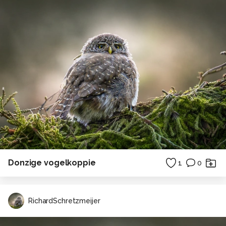
Donzige vogelkoppie
1
0
RichardSchretzmeijer