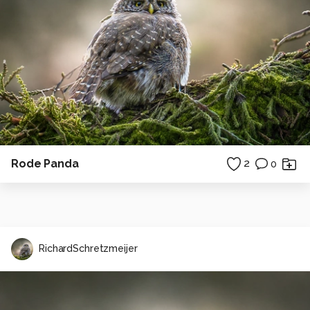
Rode Panda
2
0
RichardSchretzmeijer