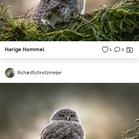
Harige Hommel
1
0
RichardSchretzmeijer