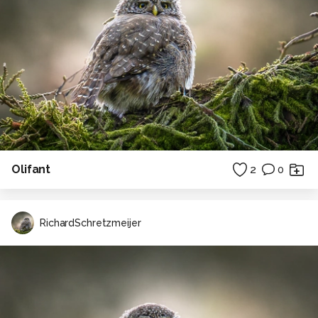
Olifant
2
0
RichardSchretzmeijer