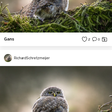
Gans
2
0
RichardSchretzmeijer