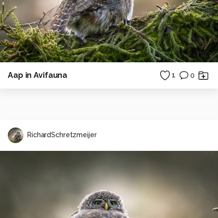
Aap in Avifauna
1
0
RichardSchretzmeijer