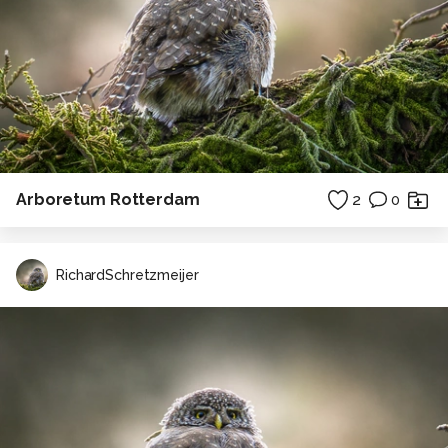
Arboretum Rotterdam
2
0
RichardSchretzmeijer