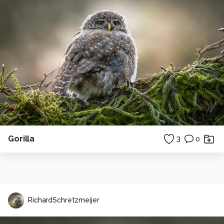
Gorilla
3
0
RichardSchretzmeijer