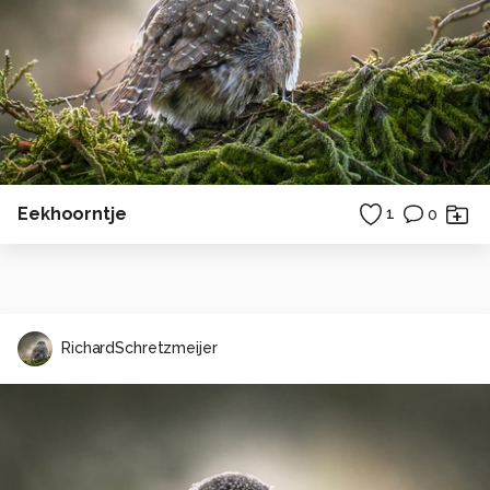
Eekhoorntje
1
0
RichardSchretzmeijer