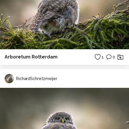
Arboretum Rotterdam
1
0
RichardSchretzmeijer