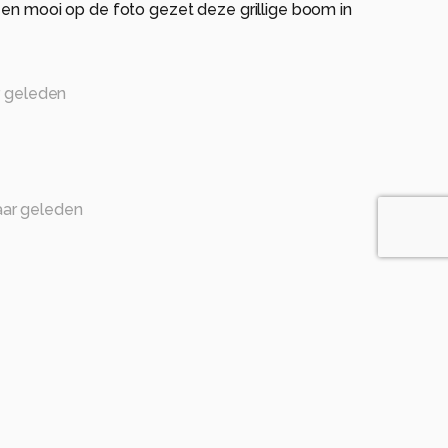
 en mooi op de foto gezet deze grillige boom in
r geleden
aar geleden
r geleden