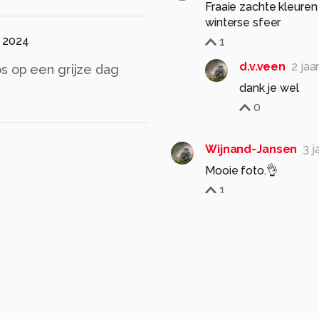
Fraaie zachte kleuren
winterse sfeer
, 2024
1
d.v.veen
2 jaa
s op een grijze dag
dank je wel
0
Wijnand-Jansen
3 j
Mooie foto.👌
1
d.v.veen
2 jaa
dank je
0