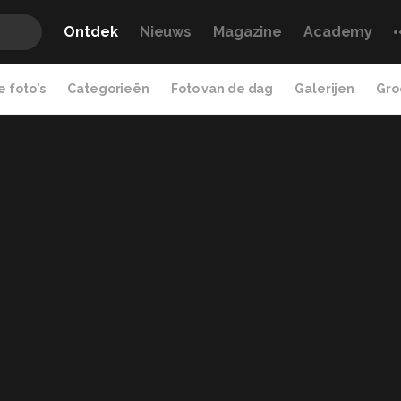
Ontdek
Nieuws
Magazine
Academy
 foto's
Categorieën
Foto van de dag
Galerijen
Gro