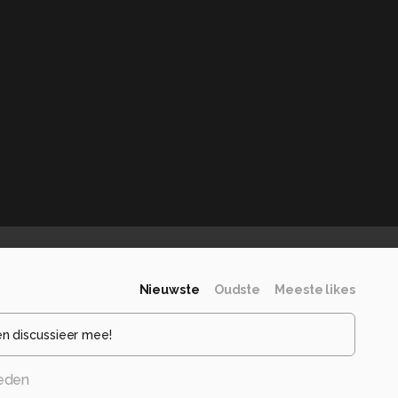
Nieuwste
Oudste
Meeste likes
en discussieer mee!
leden