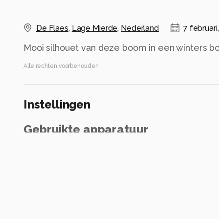
De Flaes
,
Lage Mierde
,
Nederland
7 februari
Mooi silhouet van deze boom in een winters bo
Alle rechten voorbehouden
Instellingen
Gebruikte apparatuur
Canon R7
EF-S18-135mm f/3.5-5.6 IS USM
ISO 800 ·
ƒ/11 ·
2/5s ·
19mm
Flits uit
Alle foto informatie tonen