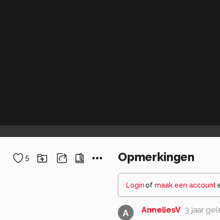
Opmerkingen
5
Login
of
maak een account
AnneliesV
3 jaar ge
A