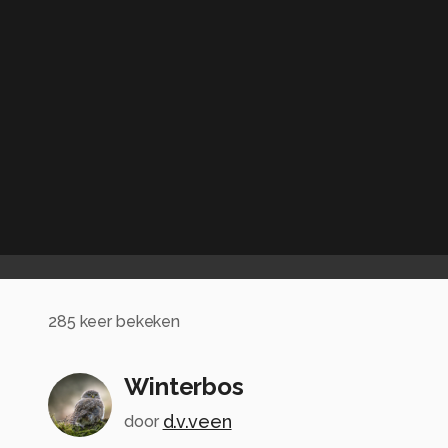
285
keer bekeken
Winterbos
d.v.veen
door