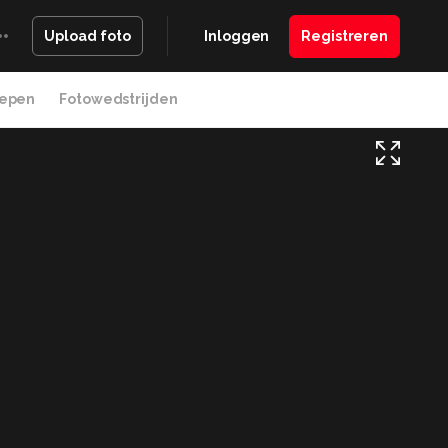
Inloggen
Registreren
Upload foto
epen
Fotowedstrijden