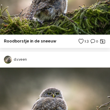
Roodborstje in de sneeuw
13
0
d.v.veen