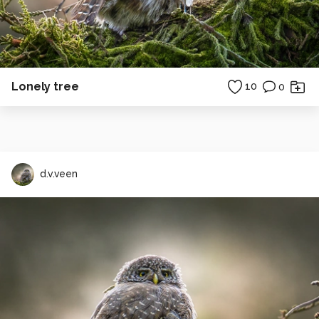
Lonely tree
10
0
d.v.veen