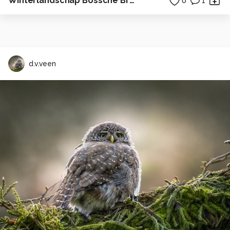
Winterlandschap Bossche Broek II
0
1
d.v.veen