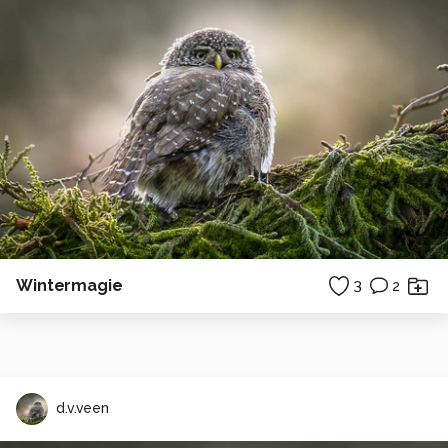
Wintermagie
3
2
d.v.veen