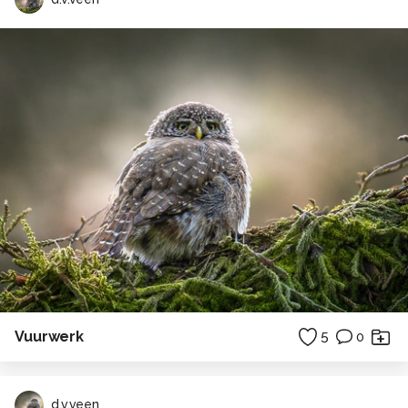
Vuurwerk
5
0
d.v.veen