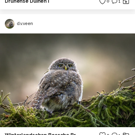
Drunense Duinen I
0
1
d.v.veen