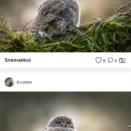
Sneeuwbui
9
4
d.v.veen