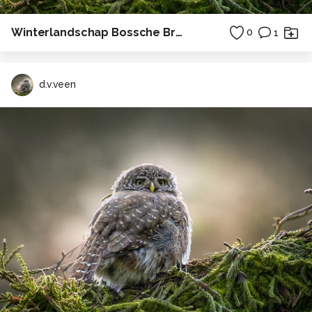
Winterlandschap Bossche Broek
0
1
d.v.veen