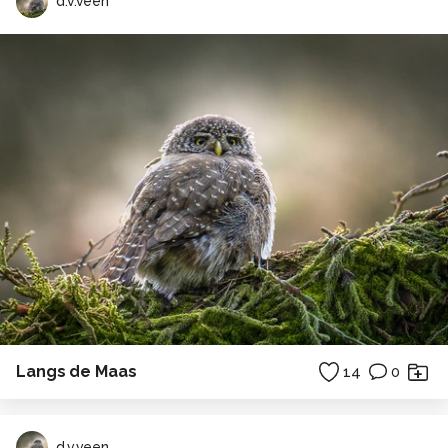
d.v.veen
Langs de Maas
14
0
d.v.veen