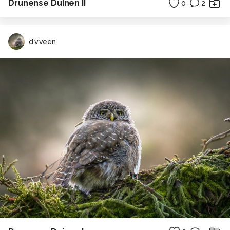
Drunense Duinen II
0
2
d.v.veen