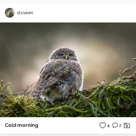
d.v.veen
Cold morning
4
2