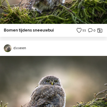
Bomen tijdens sneeuwbui
11
0
d.v.veen