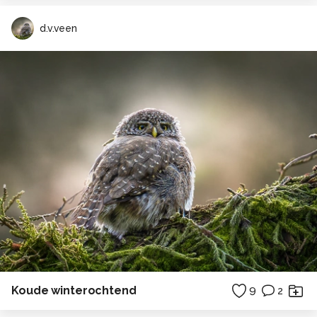
d.v.veen
Koude winterochtend
9
2