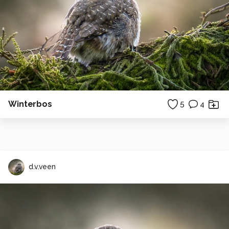
Winterbos
5
4
d.v.veen