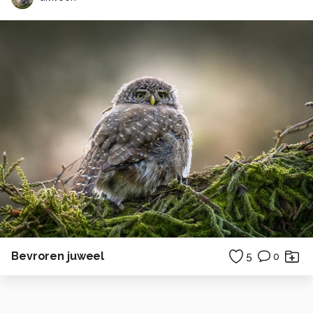
Bevroren juweel
5
0