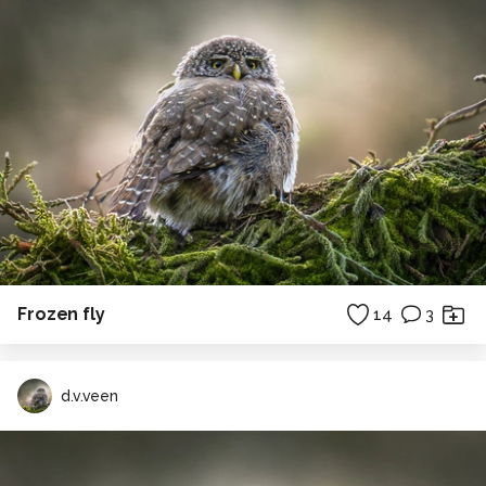
Frozen fly
14
3
d.v.veen