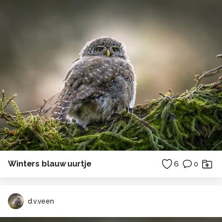
Winters blauw uurtje
6
0
d.v.veen