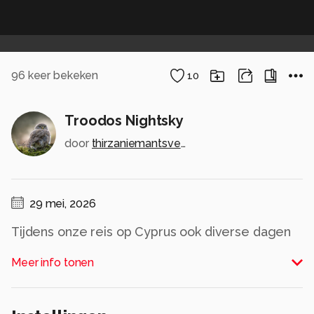
96
keer bekeken
10
Troodos Nightsky
door
thirzaniemantsverdriet
29 mei, 2026
Tijdens onze reis op Cyprus ook diverse dagen
in de Troodos Mountains doorgebracht. Prachtig
Meer info tonen
landschap, mooie dorpen, en hikingtrails door
het berglandschap. Op een van de avonden leek
het een goed vooruitzicht om de sterrenhemel