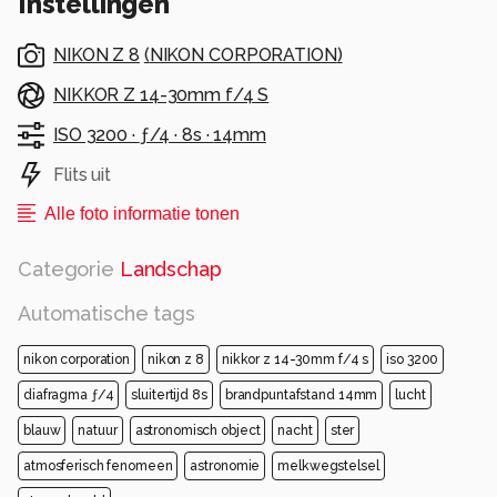
Instellingen
te kunnen bewonderen. Langs een van de
bergwegen in de omgeving, op een klein
NIKON Z 8
(
NIKON CORPORATION
)
plateau kunnen genieten van de uitzichten en de
sterren! Ondanks toch wat opkomende
NIKKOR Z 14-30mm f/4 S
bewolking en stevige wind.
ISO 3200 ·
ƒ/4 ·
8s ·
14mm
Alle rechten voorbehouden
Flits uit
Alle foto informatie tonen
Categorie
Landschap
Automatische tags
nikon corporation
nikon z 8
nikkor z 14-30mm f/4 s
iso 3200
diafragma ƒ/4
sluitertijd 8s
brandpuntafstand 14mm
lucht
blauw
natuur
astronomisch object
nacht
ster
atmosferisch fenomeen
astronomie
melkwegstelsel