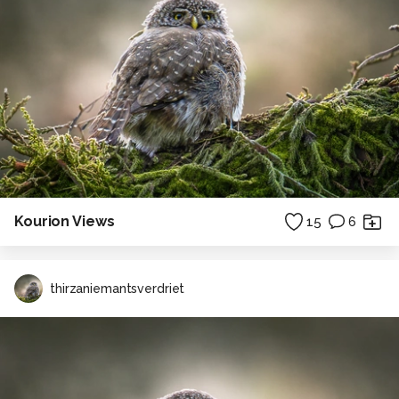
Kourion Views
15
6
thirzaniemantsverdriet