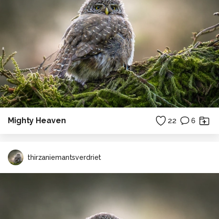
Mighty Heaven
22
6
thirzaniemantsverdriet