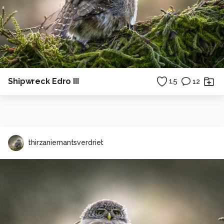
Shipwreck Edro III
15
12
thirzaniemantsverdriet