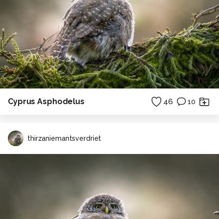
Cyprus Asphodelus
46
10
thirzaniemantsverdriet