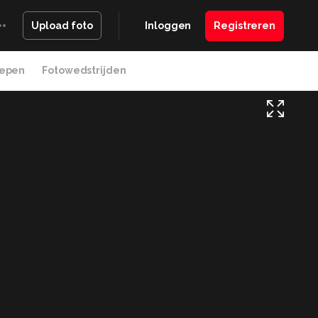
Inloggen
Registreren
Upload foto
epen
Fotowedstrijden