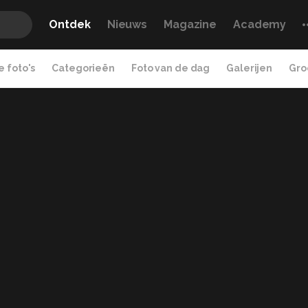
Ontdek
Nieuws
Magazine
Academy
 foto's
Categorieën
Foto van de dag
Galerijen
Gro