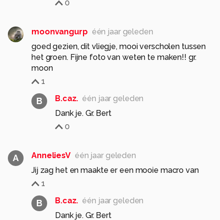
0
moonvangurp
één jaar geleden
goed gezien, dit vliegje, mooi verscholen tussen
het groen. Fijne foto van weten te maken!! gr.
moon
1
B.caz.
één jaar geleden
B
Dank je. Gr. Bert
0
AnneliesV
één jaar geleden
A
Jij zag het en maakte er een mooie macro van
1
B.caz.
één jaar geleden
B
Dank je. Gr. Bert