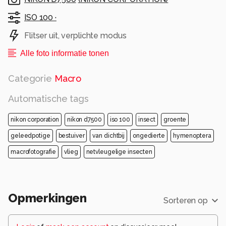
ISO 100 ·
Flitser uit, verplichte modus
Alle foto informatie tonen
Categorie
Macro
Automatische tags
nikon corporation
nikon d7500
iso 100
insect
groente
geleedpotige
bestuiver
van dichtbij
ongedierte
hymenoptera
macrofotografie
vlieg
netvleugelige insecten
Opmerkingen
Sorteren op