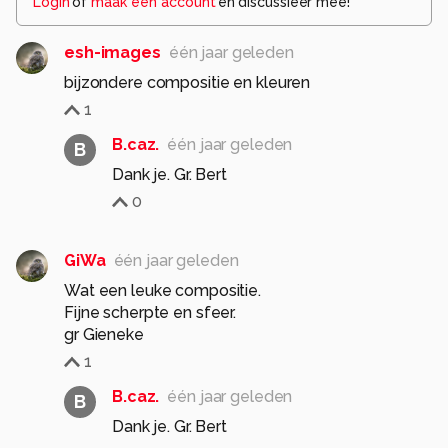
Login
of
maak een account
en discussieer mee!
esh-images
één jaar geleden
bijzondere compositie en kleuren
1
B.caz.
één jaar geleden
B
Dank je. Gr. Bert
0
GiWa
één jaar geleden
Wat een leuke compositie.
Fijne scherpte en sfeer.
gr Gieneke
1
B.caz.
één jaar geleden
B
Dank je. Gr. Bert