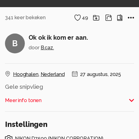
341
keer bekeken
49
Ok ok ik kom er aan.
B
door
B.caz.
Hooghalen
,
Nederland
27 augustus, 2025
Gele snipvlieg
Alle rechten voorbehouden
Meer info tonen
Instellingen
NIKON D7500
(
NIKON CORPORATION
)