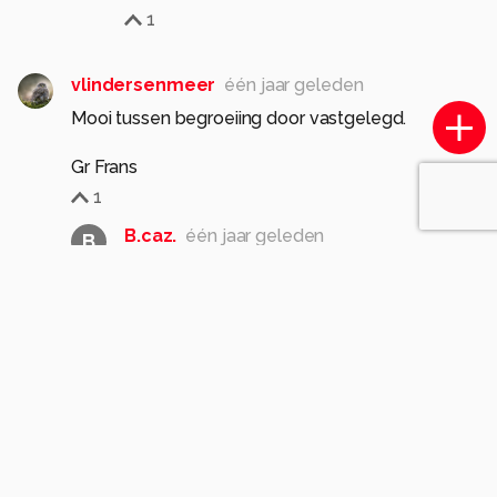
1
vlindersenmeer
één jaar geleden
Mooi tussen begroeiing door vastgelegd.
Gr Frans
1
B.caz.
één jaar geleden
B
Dank je. Gr. Bert
0
pjhtheunissen
één jaar geleden
Perfecte goed gedetailleerde macrofotografie.
Gr.peter
1
B.caz.
één jaar geleden
B