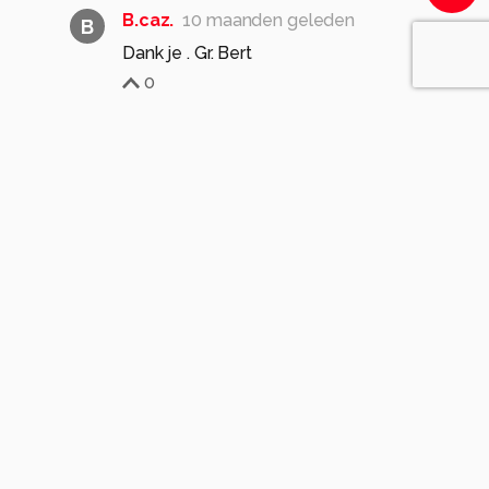
B.caz.
10 maanden geleden
B
Dank je . Gr. Bert
0
stoffel-2008
10 maanden geleden
Prachtige foto. Scherp en heel mooie kleuren,
Gr. Stan.
1
B.caz.
10 maanden geleden
B
Dank je. Gr. Bert
0
Cgfwg
10 maanden geleden
Die zit er goed van te snoepen.haar scherp gr
Bets