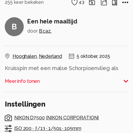
255
keer bekeken
43
Een hele maaltijd
B
door
B.caz.
Hooghalen
,
Nederland
5 oktober, 2025
Kruisspin met een malse Schorpioenvlieg als
maal.
Meer info tonen
Alle rechten voorbehouden
Instellingen
NIKON D7500
(
NIKON CORPORATION
)
ISO 200 ·
ƒ/13 ·
1/50s ·
105mm