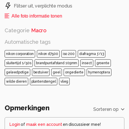
Flitser uit, verplichte modus
Alle foto informatie tonen
Categorie
Macro
Automatische tags
nikon corporation
nikon d7500
iso 200
diafragma ƒ/13
sluitertijd 1/50s
brandpuntafstand 105mm
insect
groente
geleedpotige
bestuiver
geel
ongedierte
hymenoptera
wilde dieren
plantenstengel
vlieg
Opmerkingen
Sorteren op
Login
of
maak een account
en discussieer mee!