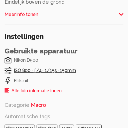
Eindelijk boven de grond
Alle rechten voorbehouden
Meer info tonen
Instellingen
Gebruikte apparatuur
Nikon D500
ISO 800 ·
ƒ/4 ·
1/15s ·
150mm
Flits uit
Alle foto informatie tonen
Categorie
Macro
Automatische tags