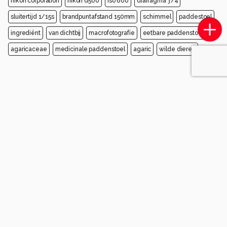
nikon corporation
nikon d500
iso 800
diafragma ƒ/4
sluitertijd 1/15s
brandpuntafstand 150mm
schimmel
paddestoel
ingrediënt
van dichtbij
macrofotografie
eetbare paddenstoel
agaricaceae
medicinale paddenstoel
agaric
wilde dieren
Opmerkingen
Login
of
maak een account
en discussieer mee!
Wees de eerste die een opmerking