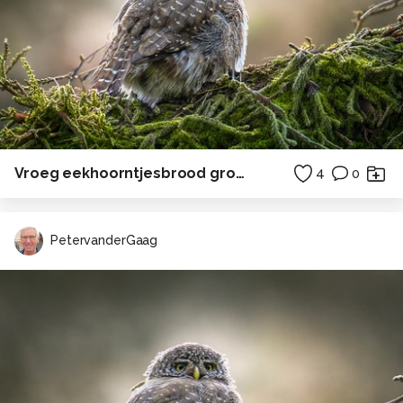
Vroeg eekhoorntjesbrood groot
4
0
PetervanderGaag