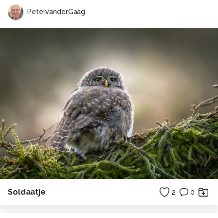
PetervanderGaag
Soldaatje
2
0