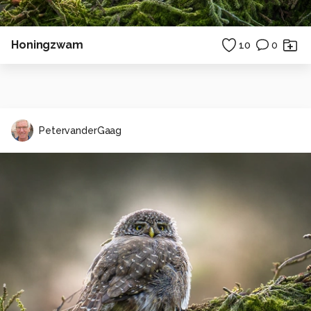
Honingzwam
10
0
PetervanderGaag