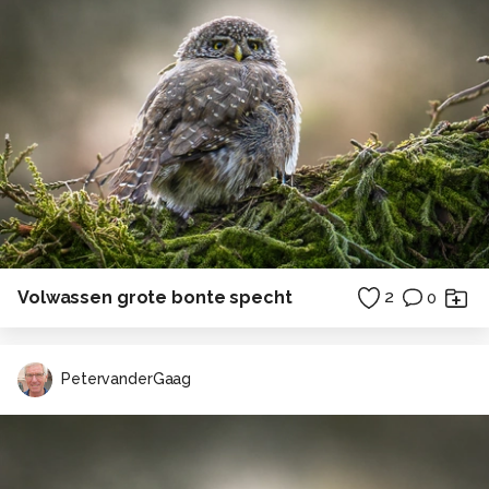
Volwassen grote bonte specht
2
0
PetervanderGaag