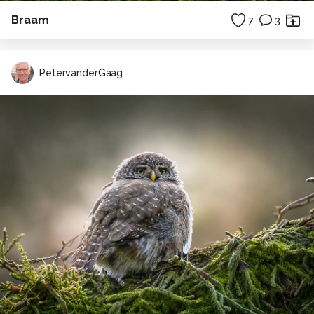
Braam
7
3
PetervanderGaag