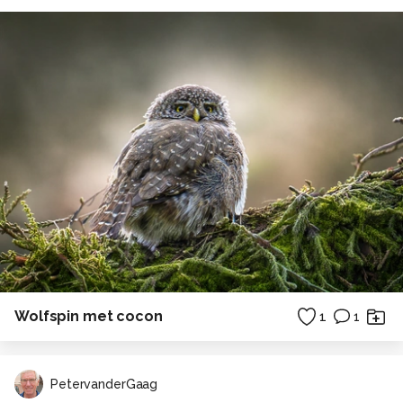
Wolfspin met cocon
1
1
PetervanderGaag