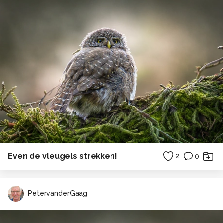
Even de vleugels strekken!
2
0
PetervanderGaag