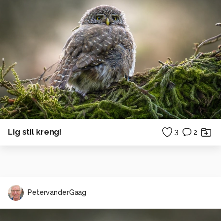
Lig stil kreng!
3
2
PetervanderGaag