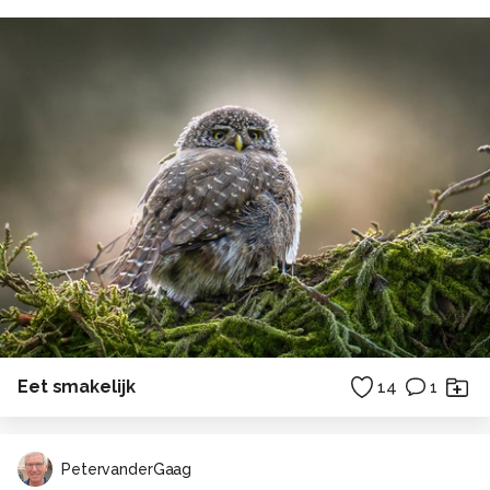
Eet smakelijk
14
1
PetervanderGaag