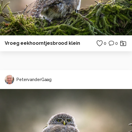
Vroeg eekhoorntjesbrood klein
0
0
PetervanderGaag