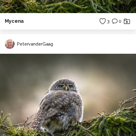
Mycena
3
0
PetervanderGaag