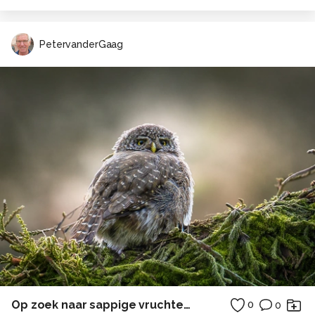
PetervanderGaag
Op zoek naar sappige vruchten 2
0
0