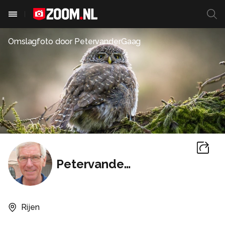
Omslagfoto door
PetervanderGaag
PetervanderGaag
Rijen