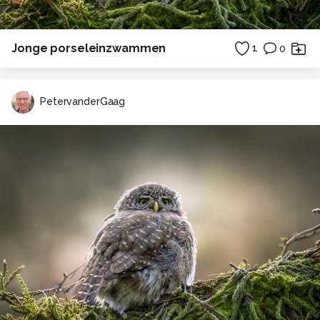
Jonge porseleinzwammen
1
0
PetervanderGaag