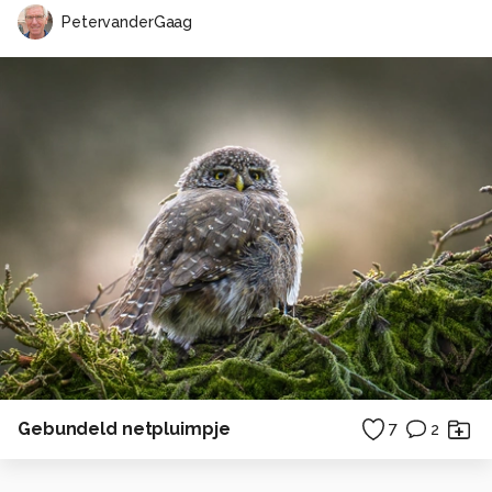
PetervanderGaag
Gebundeld netpluimpje
7
2