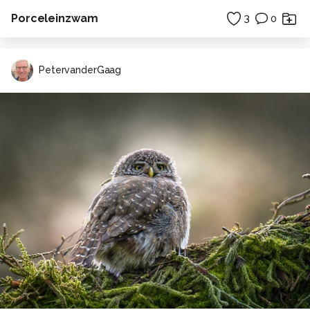
Porceleinzwam
3
0
PetervanderGaag