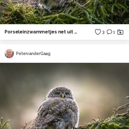
Porseleinzwammetjes net uit het hout
3
1
PetervanderGaag