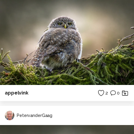
appelvink
2
0
PetervanderGaag