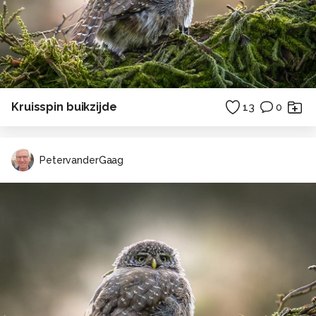
Kruisspin buikzijde
13
0
PetervanderGaag