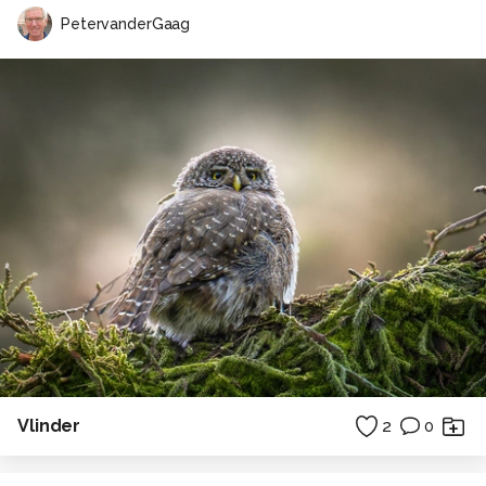
PetervanderGaag
Vlinder
2
0