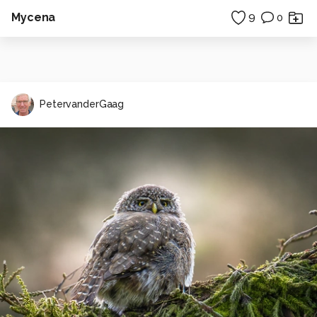
Mycena
9
0
PetervanderGaag