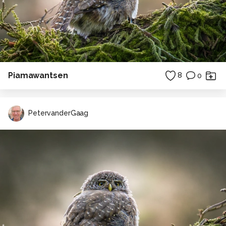
Piamawantsen
8
0
PetervanderGaag