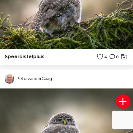
Speerdistelpluis
4
0
PetervanderGaag