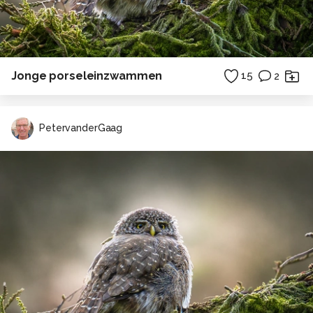
Jonge porseleinzwammen
15
2
PetervanderGaag