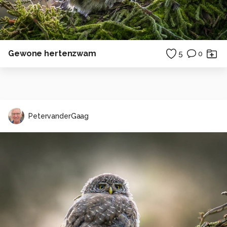
Gewone hertenzwam
5
0
PetervanderGaag