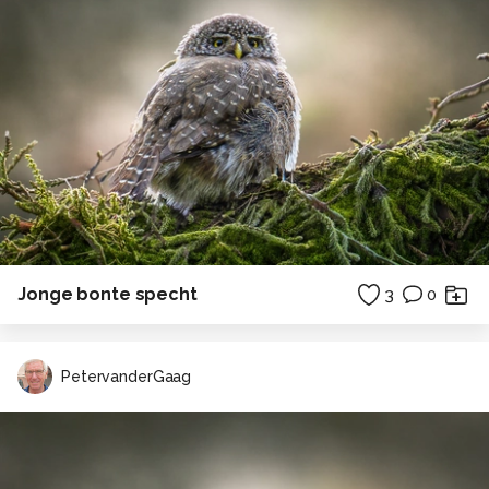
Jonge bonte specht
3
0
PetervanderGaag