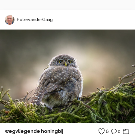
PetervanderGaag
wegvliegende honingbij
6
0