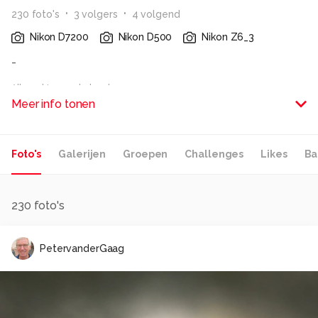
230
foto
's
3
volger
s
4
volgend
Nikon D7200
Nikon D500
Nikon Z6_3
-
Alle rechten voorbehouden
Meer info tonen
Foto's
Galerijen
Groepen
Challenges
Likes
Ba
230
foto's
PetervanderGaag