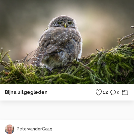
Bijna uitgegleden
12
0
PetervanderGaag