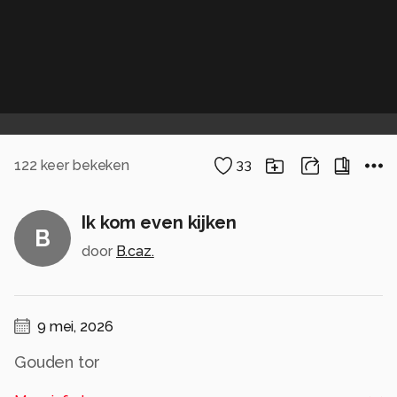
122
keer bekeken
33
Ik kom even kijken
B
door
B.caz.
9 mei, 2026
Gouden tor
Uit het archief.