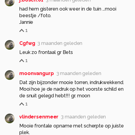
had hem gisteren ook weer in de tuin ...mooi
beestje /foto.
Jannie
1
Cgfwg
3 maanden geleden
Leuk zo frontaal gr Bets
1
moonvangurp
3 maanden geleden
Dat zijn bijzonder mooie torren, indrukwekkend.
Mooi hoe je de nadruk op het voorste schild en
de snuit gelegd hebt!!! gr. moon
1
vlindersenmeer
3 maanden geleden
Mooie frontale opname met scherpte op juiste
plek.