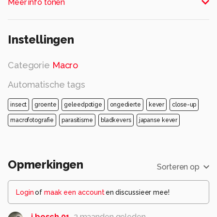
Meer info tonen
Alle rechten voorbehouden
Instellingen
Categorie
Macro
Automatische tags
insect
groente
geleedpotige
ongedierte
kever
close-up
macrofotografie
parasitisme
bladkevers
japanse kever
Opmerkingen
Sorteren op
Login
of
maak een account
en discussieer mee!
j.bosch.01
3 maanden geleden