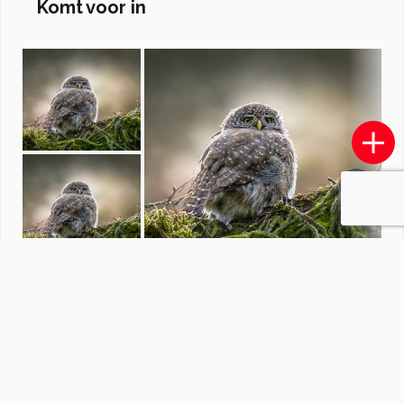
Komt voor in
Insecten 2
B
door
B.caz.
·
175 foto's
Soortgelijke foto's