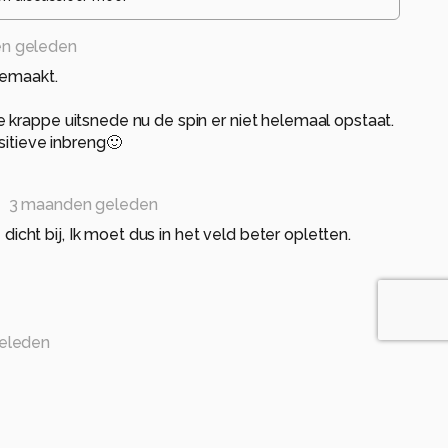
n geleden
gemaakt.
krappe uitsnede nu de spin er niet helemaal opstaat.
sitieve inbreng🙂
s
3 maanden geleden
 dicht bij, Ik moet dus in het veld beter opletten.
eleden
eleden