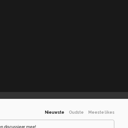
Nieuwste
Oudste
Meeste likes
en discussieer mee!