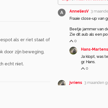
AnneliesV
3 maande
A
Fraaie close-up van 
Beetje jammer van de 
Zie dit aub als een po
spot als er riet staat of
0
Hans-Marten
ok door zijn beweging,
Ja klopt, was te
ch echt niet.
0
jvriens
3 maanden g
mooi macrobeeld
1
Cgfwg
3 maanden g