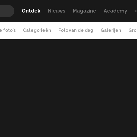
Ontdek
Nieuws
Magazine
Academy
 foto's
Categorieën
Foto van de dag
Galerijen
Gro