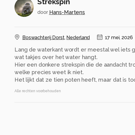
Strekspin
Hans-Martens
door
Boswachterij Dorst
,
Nederland
17 mei, 2026
Lang de waterkant wordt er meestal wel iets ge
wat takjes over het water hangt.
Hier een donkere strekspin die de aandacht tr
welke precies weet ik niet.
Het lijkt dat ze tien poten heeft, maar dat is to
Alle rechten voorbehouden
Instellingen
NIKON Z 50
(
NIKON CORPORATION
)