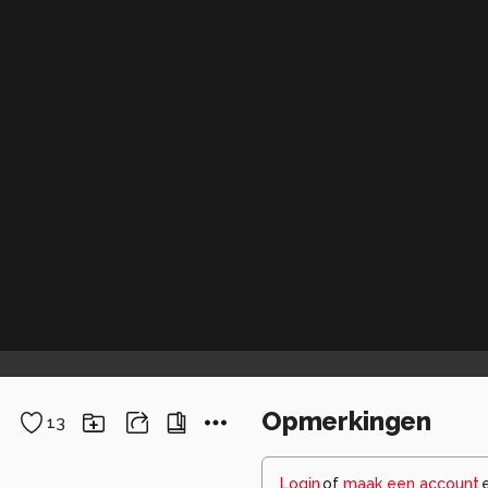
Opmerkingen
13
Login
of
maak een account