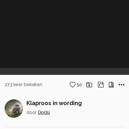
273
keer bekeken
50
Klaproos in wording
door
Dodsi