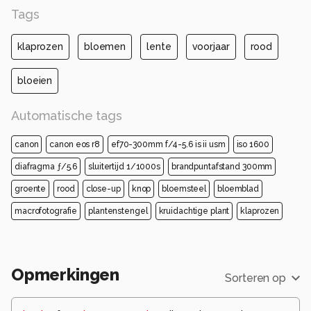
Tags
klaprozen
bloemen
lente
voorjaar
rood
bloeien
Automatische tags
canon
canon eos r8
ef70-300mm f/4-5.6 is ii usm
iso 1600
diafragma ƒ/5.6
sluitertijd 1/1000s
brandpuntafstand 300mm
groente
rood
close-up
knop
bloemsteel
bloemblad
macrofotografie
plantenstengel
kruidachtige plant
klaprozen
Opmerkingen
Sorteren op