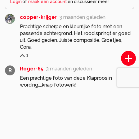
Login
of
maak een account
en discussieer mee!
copper-krijger
3 maanden geleden
Prachtige scherpe en kleurrijke foto met een
passende achtergrond. Het rood springt er goed
uit. Goed gezien. Juiste compositie. Groetjes,
Cora.
1
Roger-65
3 maanden geleden
R
Een prachtige foto van deze Klaproos in
wording....knap fotowerk!
1
dannyke
3 maanden geleden
D
Een fototechnisch zeer sterke foto van een
bloem in wording
Knap gezien, knap in beeld genomen