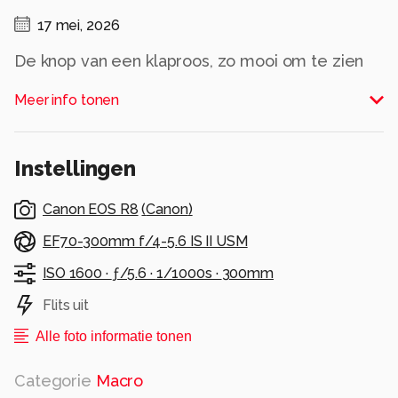
17 mei, 2026
De knop van een klaproos, zo mooi om te zien
en zo bijzonder ook.
Meer info tonen
Dank voor de fijne reacties bij mijn vorige
opname.
Instellingen
Alle rechten voorbehouden
Canon EOS R8
(
Canon
)
EF70-300mm f/4-5.6 IS II USM
ISO 1600 ·
ƒ/5.6 ·
1/1000s ·
300mm
Flits uit
Alle foto informatie tonen
Categorie
Macro