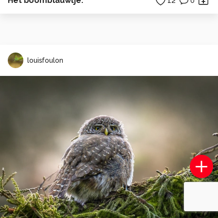
Het boomblauwtje.
12
0
louisfoulon