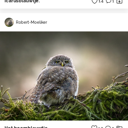
Icarusblauwtje.
14
1
Robert-Moeliker