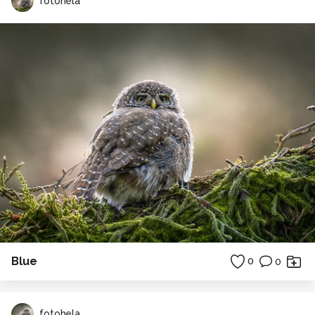
fotohela
Blue
0
0
fotohela