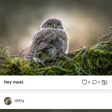
Hey maat.
2
0
JtM79