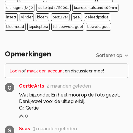
diafragma ƒ/3.2
sluitertijd 1/8000s
brandpuntafstand 100mm
insect
vlinder
bloem
bestuiver
geel
geleedpotige
bloemblad
lepidoptera
licht bewolkt geel
bewolkt geel
Opmerkingen
Sorteren op
Login
of
maak een account
en discussieer mee!
GertieArts
2 maanden geleden
G
Wat bijzonder. En heel mooi op de foto gezet.
Dankjewel voor de uitleg erbij.
Gr. Gertie
0
Ssas
3 maanden geleden
S