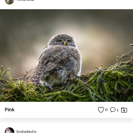
Pink
0
1
bobphoto