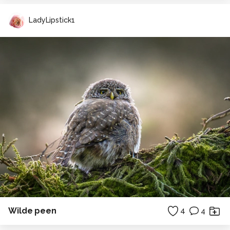
LadyLipstick1
Wilde peen
4
4