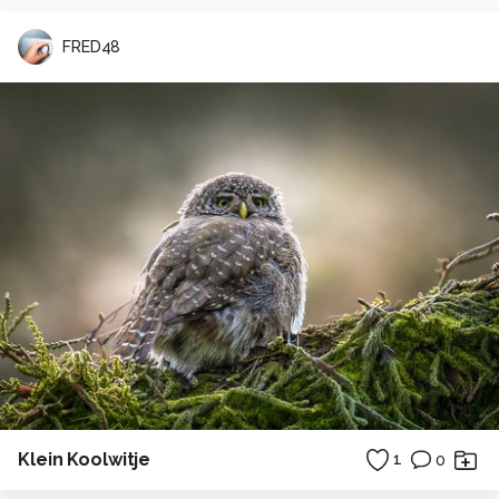
FRED48
Klein Koolwitje
1
0