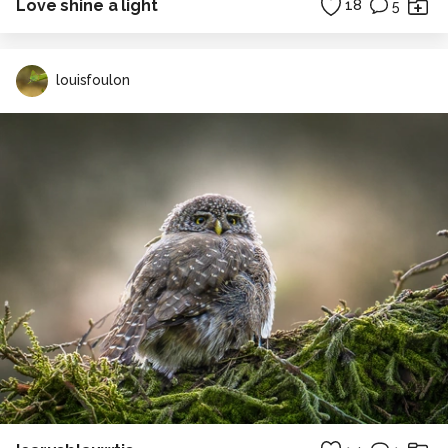
Love shine a light
18
5
louisfoulon