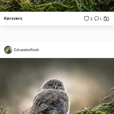
Kersvers
3
1
EdvanderReek