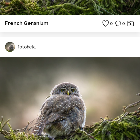
French Geranium
0
0
fotohela