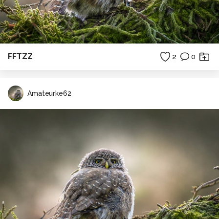
FFTZZ
2
0
Amateurke62