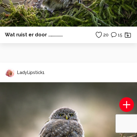
Wat ruist er door ............
20
15
LadyLipstick1