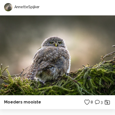
AnnetteSpijker
Moeders mooiste
8
3