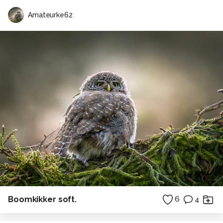
Amateurke62
Boomkikker soft.
6
4