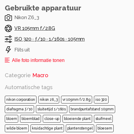
Gebruikte apparatuur
Nikon Z6_3
VR 105mm f/2.8G
ISO 320 ·
ƒ/10 ·
1/160s ·
105mm
Flits uit
Alle foto informatie tonen
Categorie
Macro
Automatische tags
nikon corporation
nikon z6_3
vr 105mm f/2.8g
iso 320
diafragma ƒ/10
sluitertijd 1/160s
brandpuntafstand 105mm
bloem
bloemblad
close-up
bloeiende plant
stuifmeel
wilde bloem
kruidachtige plant
plantenstengel
bloesem