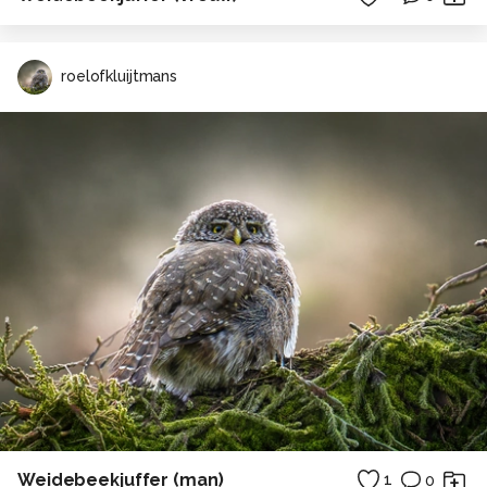
roelofkluijtmans
Weidebeekjuffer (man)
1
0