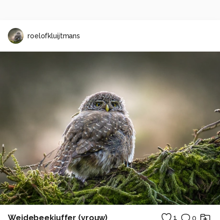
roelofkluijtmans
Weidebeekjuffer (vrouw)
1
0