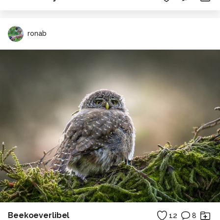
ronab
Beekoeverlibel
12
8