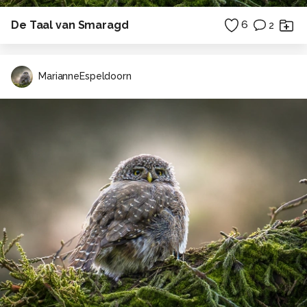
De Taal van Smaragd
6
2
MarianneEspeldoorn