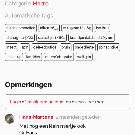
Categorie
Macro
Automatische tags
nikon corporation
nikon z6_3
vr 105mm f/2.8g
iso 800
diafragma ƒ/20
sluitertijd 1/80s
brandpuntafstand 105mm
insect
spin
geleedpotige
bruin
ongedierte
spinachtige
close-up
landdier
macrofotografie
wolfspin
Opmerkingen
Login
of
maak een account
en discussieer mee!
Hans-Martens
2 maanden geleden
Met nog een klein miertje ook.
Gr. Hans