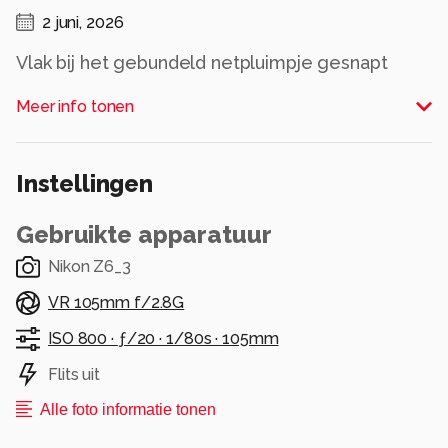
2 juni, 2026
Vlak bij het gebundeld netpluimpje gesnapt
deze dame
Meer info tonen
Alle rechten voorbehouden
Instellingen
Gebruikte apparatuur
Nikon Z6_3
VR 105mm f/2.8G
ISO 800 ·
ƒ/20 ·
1/80s ·
105mm
Flits uit
Alle foto informatie tonen