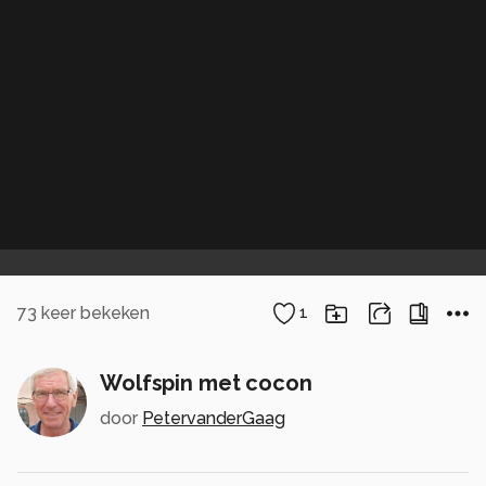
73
keer bekeken
1
Wolfspin met cocon
door
PetervanderGaag