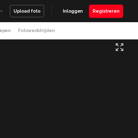
Inloggen
Registreren
Upload foto
epen
Fotowedstrijden