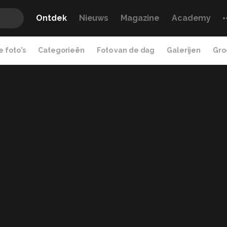
Ontdek
Nieuws
Magazine
Academy
 foto's
Categorieën
Foto van de dag
Galerijen
Gro