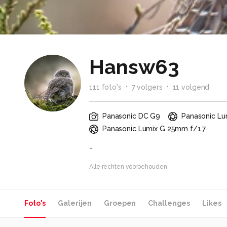
Hansw63
111
foto
's
7
volger
s
11
volgend
Panasonic DC G9
Panasonic Lu
Panasonic Lumix G 25mm f/1.7
-
Alle rechten voorbehouden
Foto's
Galerijen
Groepen
Challenges
Likes