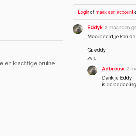
Login
of
maak een account
Eddyk
2 maanden g
Mooi beeld, je kan de 
Gr. eddy
1
e en krachtige bruine
Adbrouw
2 m
Dank je Eddy
is de bedoeling
Mvg Ad
0