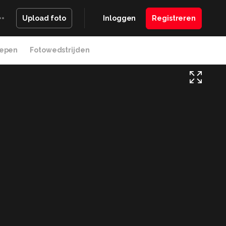
Inloggen
Registreren
Upload foto
epen
Fotowedstrijden