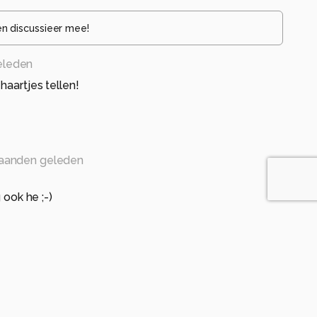
en discussieer mee!
eleden
haartjes tellen!
aanden geleden
 ook he ;-)