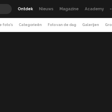
Ontdek
Nieuws
Magazine
Academy
 foto's
Categorieën
Foto van de dag
Galerijen
Gro