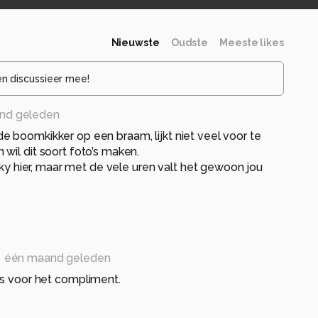
Nieuwste
Oudste
Meeste likes
en discussieer mee!
nd geleden
 boomkikker op een braam, lijkt niet veel voor te
wil dit soort foto’s maken.
ucky hier, maar met de vele uren valt het gewoon jou
één maand geleden
s voor het compliment.