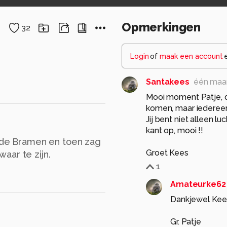
Opmerkingen
32
Login
of
maak een account
Santakees
één maa
Mooi moment Patje, de
komen, maar iedereen 
Jij bent niet alleen l
kant op, mooi !!
p de Bramen en toen zag
Groet Kees
aar te zijn.
1
Amateurke62
Dankjewel Kee
Gr. Patje