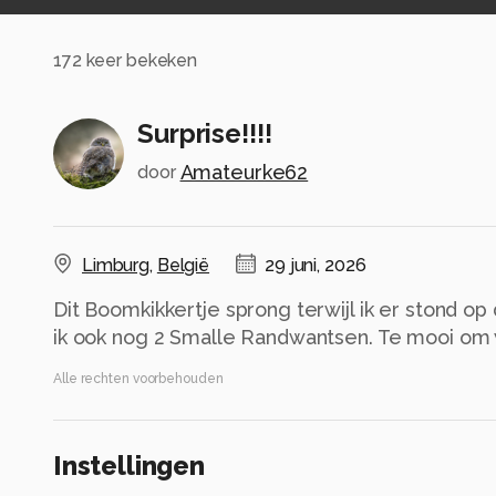
172
keer bekeken
Surprise!!!!
Amateurke62
door
Limburg
,
België
29 juni, 2026
Dit Boomkikkertje sprong terwijl ik er stond o
ik ook nog 2 Smalle Randwantsen. Te mooi om w
Alle rechten voorbehouden
Instellingen