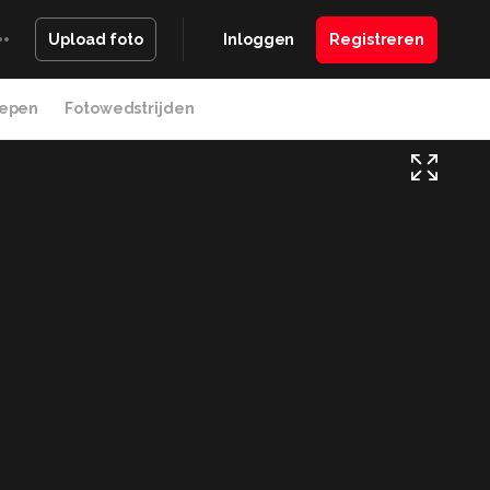
Inloggen
Registreren
Upload foto
epen
Fotowedstrijden