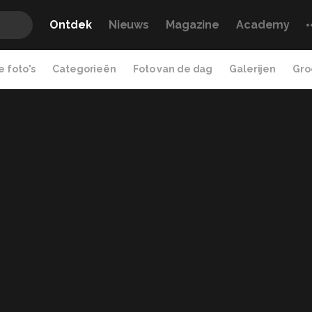
Ontdek
Nieuws
Magazine
Academy
 foto's
Categorieën
Foto van de dag
Galerijen
Gro